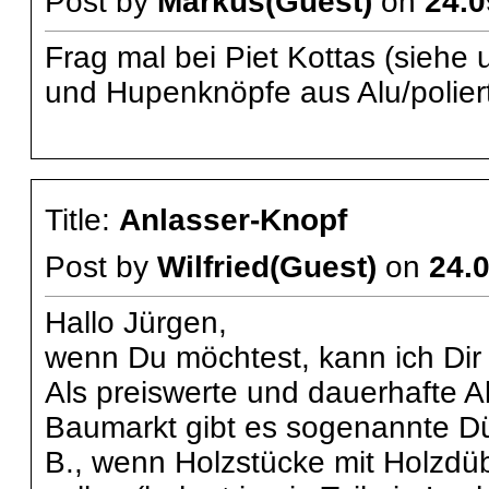
Post by
Markus(Guest)
on
24.0
Frag mal bei Piet Kottas (siehe 
und Hupenknöpfe aus Alu/polier
Title:
Anlasser-Knopf
Post by
Wilfried(Guest)
on
24.0
Hallo Jürgen,
wenn Du möchtest, kann ich Dir
Als preiswerte und dauerhafte Al
Baumarkt gibt es sogenannte Düb
B., wenn Holzstücke mit Holzd