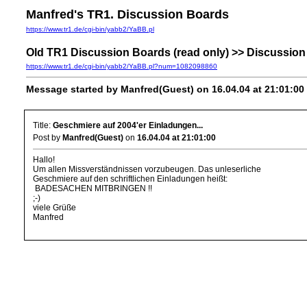
Manfred's TR1. Discussion Boards
https://www.tr1.de/cgi-bin/yabb2/YaBB.pl
Old TR1 Discussion Boards (read only) >> Discussion
https://www.tr1.de/cgi-bin/yabb2/YaBB.pl?num=1082098860
Message started by Manfred(Guest) on 16.04.04 at 21:01:00
Title:
Geschmiere auf 2004'er Einladungen...
Post by
Manfred(Guest)
on
16.04.04 at 21:01:00
Hallo!
Um allen Missverständnissen vorzubeugen. Das unleserliche
Geschmiere auf den schriftlichen Einladungen heißt:
BADESACHEN MITBRINGEN !!
;-)
viele Grüße
Manfred