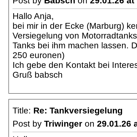
Post by
Babsch
on
29.01.26 at
Hallo Anja,
bei mir in der Ecke (Marburg) ke
Versiegelung von Motorradtanks 
Tanks bei ihm machen lassen. D
250 euronen)
Ich gebe den Kontakt bei Intere
Gruß babsch
Title:
Re: Tankversiegelung
Post by
Triwinger
on
29.01.26 