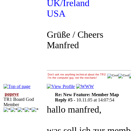
UK/Ireland
USA
Grüße / Cheers
Manfred
Don't ask me anything technical about the TR1!
I'm the computer guy, not the mechanic!
popeye
Re: New Feature: Member Map
TR1 Board God
Reply #5 -
10.11.05 at 14:07:54
Member
hallo manfred,
was soll ich zur mem