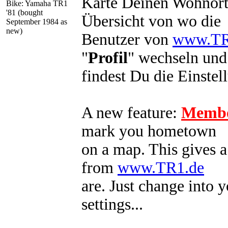
Karte Deinen Wohnort 
Bike: Yamaha TR1
'81 (bought
Übersicht von wo die
September 1984 as
new)
Benutzer von
www.TR
"
Profil
" wechseln und
findest Du die Einstel
A new feature:
Memb
mark you hometown
on a map. This gives a
from
www.TR1.de
are. Just change into y
settings...