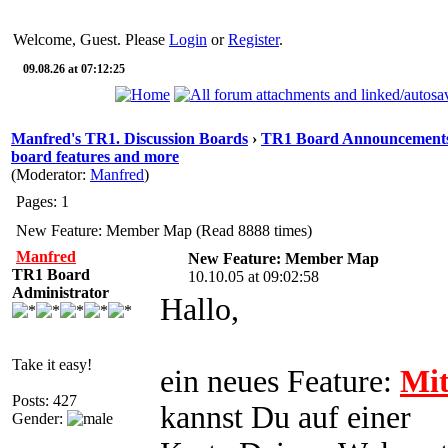
Welcome, Guest. Please
Login
or
Register
.
09.08.26 at 07:12:25
Manfred's TR1. Discussion Boards
›
TR1 Board Announcements 
board features and more
(Moderator:
Manfred
)
Pages: 1
New Feature: Member Map (Read 8888 times)
Manfred
New Feature: Member Map
TR1 Board
10.10.05 at 09:02:58
Administrator
Hallo,
Take it easy!
ein neues Feature:
Mit
Posts: 427
kannst Du auf einer
Gender: