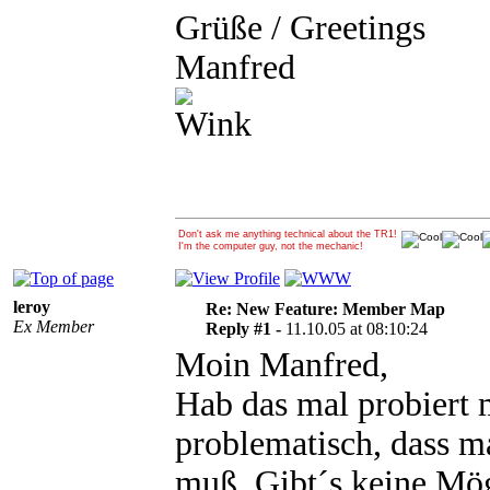
Grüße / Greetings
Manfred
Don't ask me anything technical about the TR1!
I'm the computer guy, not the mechanic!
leroy
Re: New Feature: Member Map
Ex Member
Reply #1 -
11.10.05 at 08:10:24
Moin Manfred,
Hab das mal probiert m
problematisch, dass m
muß. Gibt´s keine Mög