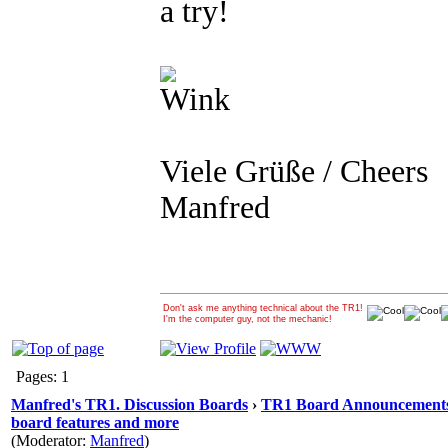
a try!
Viele Grüße / Cheers
Manfred
Don't ask me anything technical about the TR1!
I'm the computer guy, not the mechanic!
Pages: 1
Manfred's TR1. Discussion Boards
›
TR1 Board Announcements 
board features and more
(Moderator:
Manfred
)