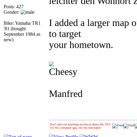
leichter den Wohnort z
Posts: 427
Gender:
I added a larger map 
Bike: Yamaha TR1
'81 (bought
to target
September 1984 as
new)
your hometown.
Manfred
Don't ask me anything technical about the TR1!
I'm the computer guy, not the mechanic!