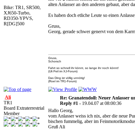
alten Anlasser an den anderen gebaut, aber d
Bike: TR1, SR500,
XJ650-Turbo,
Es haben doch etliche Leute so einen Anlasse
RD350-YPVS,
R[DG]500
Gruss,
Georg, gerade schwer genervt von dem Karr
Gruss,
Schorsch
Fahrt so schnell ihr könnt, so lange ihr noch könnt!
(Uli Peil im XJ-Forum)
Das Ding ist völlig unnötig!
(Roel im TR1-Forum)
Ali
Re: Granatendoll: Neuer Anlasser 
TR1
Reply #1 -
19.04.07 at 08:00:36
Board Extraterrestrial
Hallo Georg,
Member
vom Anlasser weiss ich nix, aber die neue Pu
bischen fummelig, aber im Feinmotorikmodus 
Gruß Ali