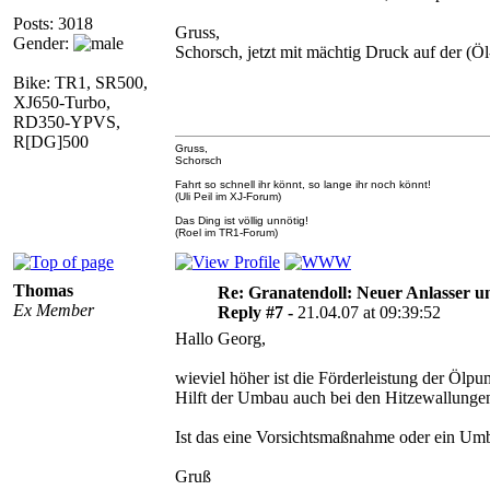
Posts: 3018
Gruss,
Gender:
Schorsch, jetzt mit mächtig Druck auf der (Ö
Bike: TR1, SR500,
XJ650-Turbo,
RD350-YPVS,
R[DG]500
Gruss,
Schorsch
Fahrt so schnell ihr könnt, so lange ihr noch könnt!
(Uli Peil im XJ-Forum)
Das Ding ist völlig unnötig!
(Roel im TR1-Forum)
Thomas
Re: Granatendoll: Neuer Anlasser 
Ex Member
Reply #7 -
21.04.07 at 09:39:52
Hallo Georg,
wieviel höher ist die Förderleistung der Ölp
Hilft der Umbau auch bei den Hitzewallungen
Ist das eine Vorsichtsmaßnahme oder ein Um
Gruß