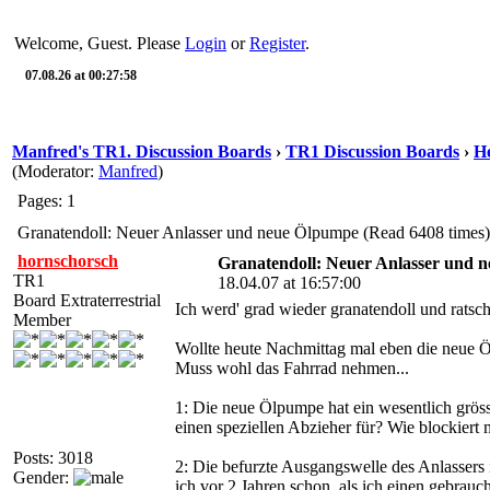
Welcome, Guest. Please
Login
or
Register
.
07.08.26 at 00:27:58
Manfred's TR1. Discussion Boards
›
TR1 Discussion Boards
›
He
(Moderator:
Manfred
)
Pages: 1
Granatendoll: Neuer Anlasser und neue Ölpumpe (Read 6408 times)
hornschorsch
Granatendoll: Neuer Anlasser und 
TR1
18.04.07 at 16:57:00
Board Extraterrestrial
Ich werd' grad wieder granatendoll und 
Member
Wollte heute Nachmittag mal eben die neue Ö
Muss wohl das Fahrrad nehmen...
1: Die neue Ölpumpe hat ein wesentlich grös
einen speziellen Abzieher für? Wie blockier
Posts: 3018
2: Die befurzte Ausgangswelle des Anlassers i
Gender:
ich vor 2 Jahren schon, als ich einen gebrau