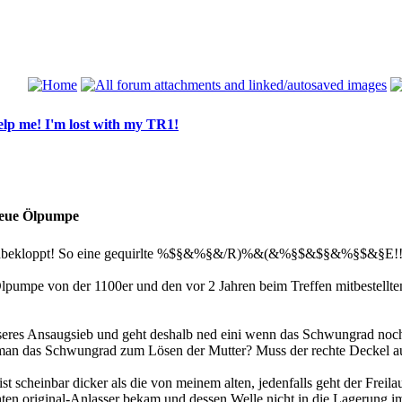
lp me! I'm lost with my TR1!
neue Ölpumpe
ratschbekloppt! So eine gequirlte %$§&%§&/R)%&(&%§$&$§&%§$&§E!!
lpumpe von der 1100er und den vor 2 Jahren beim Treffen mitbestellt
seres Ansaugsieb und geht deshalb ned eini wenn das Schwungrad noch
t man das Schwungrad zum Lösen der Mutter? Muss der rechte Deckel a
st scheinbar dicker als die von meinem alten, jedenfalls geht der Freila
chten original-Anlasser bekam und dessen Welle nicht in die Lagerung 