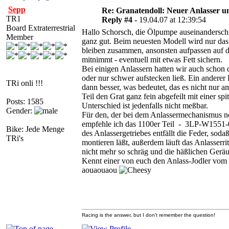
Sepp
Re: Granatendoll: Neuer Anlasser 
TR1
Reply #4 -
19.04.07 at 12:39:54
Board Extraterrestrial
Hallo Schorsch, die Ölpumpe auseinandersch
Member
ganz gut. Beim neuesten Modell wird nur das
bleiben zusammen, ansonsten aufpassen auf d
mitnimmt - eventuell mit etwas Fett sichern.
Bei einigen Anlassern hatten wir auch schon d
oder nur schwer aufstecken ließ. Ein anderer 
TRi onli !!!
dann besser, was bedeutet, das es nicht nur 
Teil den Grat ganz fein abgefeilt mit einer spi
Posts: 1585
Unterschied ist jedenfalls nicht meßbar.
Gender:
Für den, der bei dem Anlassermechanismus noc
empfehle ich das 1100er Teil - 3LP-W1551-0
Bike: Jede Menge
des Anlassergetriebes entfällt die Feder, sodaß
TRi's
montieren läßt, außerdem läuft das Anlasserri
nicht mehr so schräg und die häßlichen Gerä
Kennt einer von euch den Anlass-Jodler vom 
aouaouaou
Racing is the answer, but I don't remember the question!