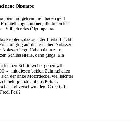
und neue Ölpumpe
rauben und getrennt reinbauen geht
 Frontteil abgenommen, die Innereien
en Stift, der das Ölpumpenrad
as Problem, das sich der Freilauf nicht
Freilauf ging auf den gleichen Anlasser
am Anlasser liegt. Haben dann zum
tzen Schlüsselfeile, dann gings. Ein
h einen Schritt weiter gehen will,
0 - mit diesen beiden Zahnradteilen
 sich der linke Motordeckel viel leichter
tzel mehr gerade auf das Polrad,
usche sind verschwunden. Ca. 90,- €
Fredl Fesl?