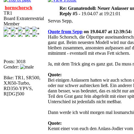
hornschorsch
Re: Granatendoll: Neuer Anlasser 
TR1
Reply #5 -
19.04.07 at 19:21:01
Board Extraterrestrial
Servus Sepp,
Member
Quote from Sepp
on 19.04.07 at 12:39:54:
Hallo Schorsch, die Ölpumpe auseinandersch
ganz gut. Beim neuesten Modell wird nur das
bleiben zusammen, ansonsten aufpassen auf d
mitnimmt - eventuell mit etwas Fett sichern.
Posts: 3018
Ja, mit dem Trick ging es ganz gut. Da muss
Gender:
Quote:
Bike: TR1, SR500,
Bei einigen Anlassern hatten wir auch schon d
XJ650-Turbo,
oder nur schwer aufstecken ließ. Ein anderer 
RD350-YPVS,
dann besser, was bedeutet, das es nicht nur 
R[DG]500
Teil den Grat ganz fein abgefeilt mit einer spi
Unterschied ist jedenfalls nicht meßbar.
Dann werde ich wohl morgen mal losmarschi
Quote:
Kennt einer von euch den Anlass-Jodler vom 