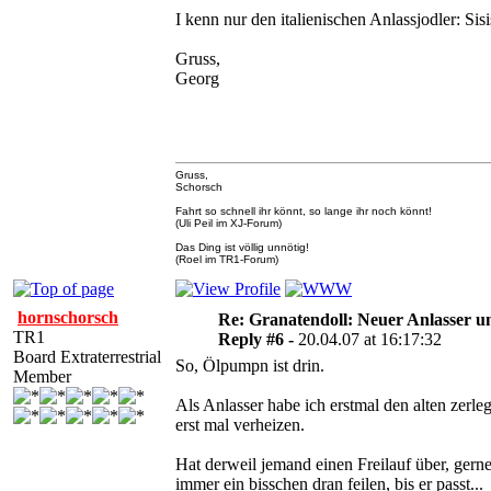
I kenn nur den italienischen Anlassjodler: Sisi
Gruss,
Georg
Gruss,
Schorsch
Fahrt so schnell ihr könnt, so lange ihr noch könnt!
(Uli Peil im XJ-Forum)
Das Ding ist völlig unnötig!
(Roel im TR1-Forum)
hornschorsch
Re: Granatendoll: Neuer Anlasser 
TR1
Reply #6 -
20.04.07 at 16:17:32
Board Extraterrestrial
So, Ölpumpn ist drin.
Member
Als Anlasser habe ich erstmal den alten zerle
erst mal verheizen.
Hat derweil jemand einen Freilauf über, gern
immer ein bisschen dran feilen, bis er passt...