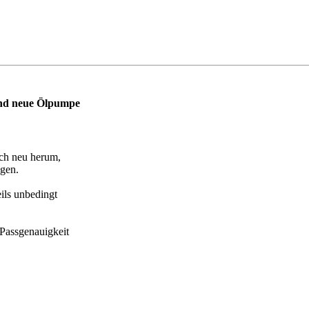
und neue Ölpumpe
och neu herum,
agen.
eils unbedingt
 Passgenauigkeit