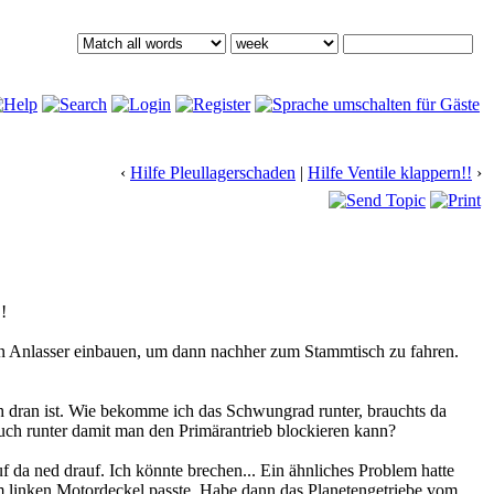
‹
Hilfe Pleullagerschaden
|
Hilfe Ventile klappern!!
›
!
en Anlasser einbauen, um dann nachher zum Stammtisch zu fahren.
 dran ist. Wie bekomme ich das Schwungrad runter, brauchts da
uch runter damit man den Primärantrieb blockieren kann?
uf da ned drauf. Ich könnte brechen... Ein ähnliches Problem hatte
im linken Motordeckel passte. Habe dann das Planetengetriebe vom