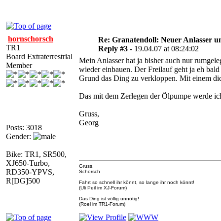
hornschorsch
Re: Granatendoll: Neuer Anlasser 
TR1
Reply #3 -
19.04.07 at 08:24:02
Board Extraterrestrial
Mein Anlasser hat ja bisher auch nur rumgel
Member
wieder einbauen. Der Freilauf geht ja eh bald
Grund das Ding zu verkloppen. Mit einem di
Das mit dem Zerlegen der Ölpumpe werde ich 
Gruss,
Georg
Posts: 3018
Gender:
Bike: TR1, SR500,
XJ650-Turbo,
Gruss,
RD350-YPVS,
Schorsch
R[DG]500
Fahrt so schnell ihr könnt, so lange ihr noch könnt!
(Uli Peil im XJ-Forum)
Das Ding ist völlig unnötig!
(Roel im TR1-Forum)