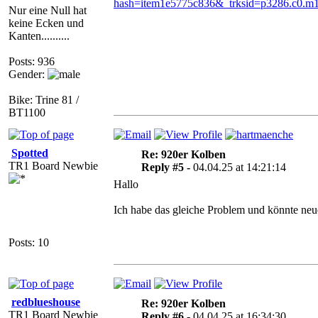
hash=item1e5775c836&_trksid=p3286.c
Nur eine Null hat
keine Ecken und
Kanten..........
Posts: 936
Gender:
Bike: Trine 81 /
BT1100
Spotted
Re: 920er Kolben
TR1 Board Newbie
Reply #5 -
04.04.25 at 14:21:14
Hallo
Ich habe das gleiche Problem und könnte ne
Posts: 10
redblueshouse
Re: 920er Kolben
TR1 Board Newbie
Reply #6 -
04.04.25 at 16:34:30