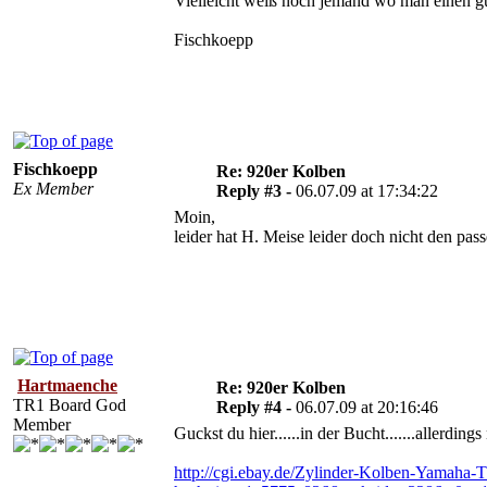
Vielleicht weiß noch jemand wo man einen g
Fischkoepp
Fischkoepp
Re: 920er Kolben
Ex Member
Reply #3 -
06.07.09 at 17:34:22
Moin,
leider hat H. Meise leider doch nicht den pa
Hartmaenche
Re: 920er Kolben
TR1 Board God
Reply #4 -
06.07.09 at 20:16:46
Member
Guckst du hier......in der Bucht.......allerdin
http://cgi.ebay.de/Zylinder-Kolben-Ya