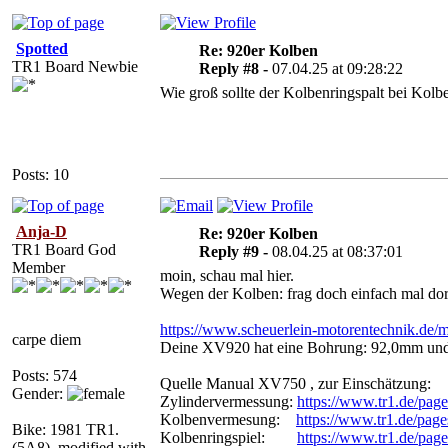
Spotted
Re: 920er Kolben
TR1 Board Newbie
Reply #8 -
07.04.25 at 09:28:22
Wie groß sollte der Kolbenringspalt bei Kol
Posts: 10
Anja-D
Re: 920er Kolben
TR1 Board God
Reply #9 -
08.04.25 at 08:37:01
Member
moin, schau mal hier.
Wegen der Kolben: frag doch einfach mal dort
https://www.scheuerlein-motorentechnik.de
carpe diem
Deine XV920 hat eine Bohrung: 92,0mm und
Posts: 574
Quelle Manual XV750 , zur Einschätzung:
Gender:
Zylindervermessung:
https://www.tr1.de/p
Kolbenvermesung:
https://www.tr1.de/p
Bike: 1981 TR1.
Kolbenringspiel:
https://www.tr1.de/p
(5A8), modified with