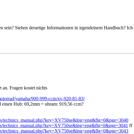
ben sein? Stehen derartige Informationen in irgendeinem Handbuch? I
 an. Fragen kostet nichts
/motorrad/yamaha/900-999-ccm/xv-920-81-83/
 einen Hub: 69,2mm = ubram: 919,56 ccm?
ages/technics_manual.php?key=XV750se&lng=eng&flg=0&pge=3040
ages/technics_manual.php?key=XV750se&lng=eng&flg=0&pge=3041
ff
ages/technics_manual.php?key=XV750se&lng=eng&flg=0&pge=3043