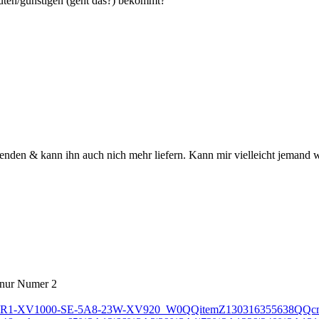
uten/günstigen (geht das?) bekommt?
ssenden & kann ihn auch nich mehr liefern. Kann mir vielleicht jemand 
gs nur Numer 2
maha-TR1-XV1000-SE-5A8-23W-XV920_W0QQitemZ130316355638QQcm