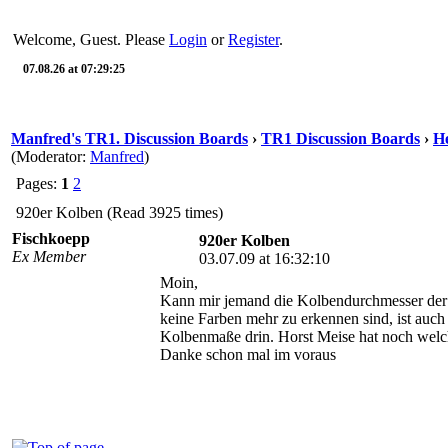
Welcome, Guest. Please
Login
or
Register
.
07.08.26 at 07:29:25
Manfred's TR1. Discussion Boards
›
TR1 Discussion Boards
›
He
(Moderator:
Manfred
)
Pages:
1
2
920er Kolben (Read 3925 times)
Fischkoepp
920er Kolben
Ex Member
03.07.09 at 16:32:10
Moin,
Kann mir jemand die Kolbendurchmesser der 9
keine Farben mehr zu erkennen sind, ist auch
Kolbenmaße drin. Horst Meise hat noch welc
Danke schon mal im voraus