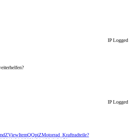
IP Logged
weiterhelfen?
IP Logged
dZViewItemQQptZMotorrad_Kraftradteile?