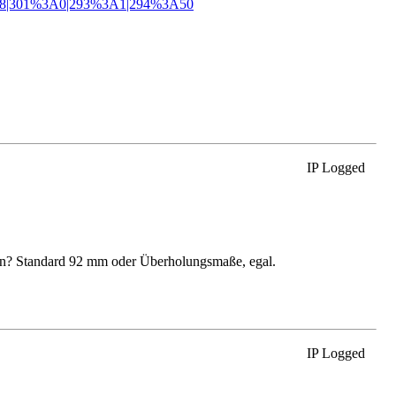
318|301%3A0|293%3A1|294%3A50
IP Logged
en? Standard 92 mm oder Überholungsmaße, egal.
IP Logged