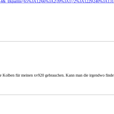
0.m14&_trkparms=65%3A12|66%3A2|39%3A1|72%3A1229|240%3A1
ue Kolben für meinen xv920 gebrauchen. Kann man die irgendwo find