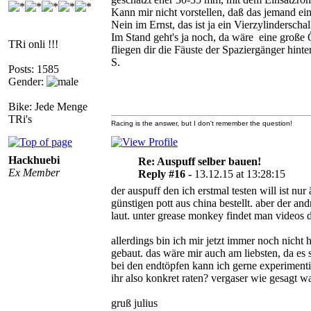
Kann mir nicht vorstellen, daß das jemand e
Nein im Ernst, das ist ja ein Vierzylindersch
Im Stand geht's ja noch, da wäre eine große 
TRi onli !!!
fliegen dir die Fäuste der Spaziergänger hint
S.
Posts: 1585
Gender:
Bike: Jede Menge
TRi's
Racing is the answer, but I don't remember the question!
Hackhuebi
Re: Auspuff selber bauen!
Ex Member
Reply #16 -
13.12.15 at 13:28:15
der auspuff den ich erstmal testen will ist nu
günstigen pott aus china bestellt. aber der a
laut. unter grease monkey findet man videos da
allerdings bin ich mir jetzt immer noch nich
gebaut. das wäre mir auch am liebsten, da es
bei den endtöpfen kann ich gerne experimentie
ihr also konkret raten? vergaser wie gesagt w
gruß julius