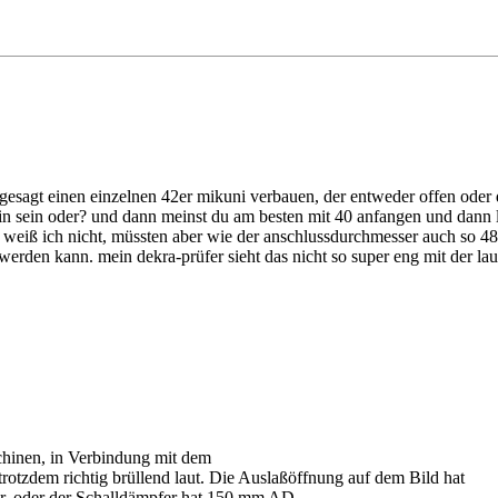
gesagt einen einzelnen 42er mikuni verbauen, der entweder offen oder d
drin sein oder? und dann meinst du am besten mit 40 anfangen und dann
 weiß ich nicht, müssten aber wie der anschlussdurchmesser auch so 48
 werden kann. mein dekra-prüfer sieht das nicht so super eng mit der lau
schinen, in Verbindung mit dem
rotzdem richtig brüllend laut. Die Auslaßöffnung auf dem Bild hat
hr, oder der Schalldämpfer hat 150 mm AD.