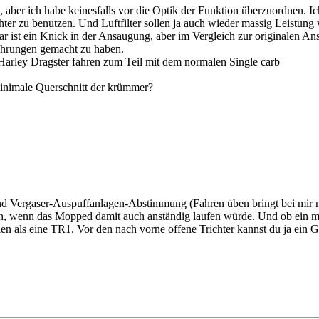
 aber ich habe keinesfalls vor die Optik der Funktion überzuordnen. Ic
ter zu benutzen. Und Luftfilter sollen ja auch wieder massig Leistung
ar ist ein Knick in der Ansaugung, aber im Vergleich zur originalen An
ahrungen gemacht zu haben.
 Harley Dragster fahren zum Teil mit dem normalen Single carb
minimale Querschnitt der krümmer?
d Vergaser-Auspuffanlagen-Abstimmung (Fahren üben bringt bei mir meh
en, wenn das Mopped damit auch anständig laufen würde. Und ob ein mil
len als eine TR1. Vor den nach vorne offene Trichter kannst du ja ein G