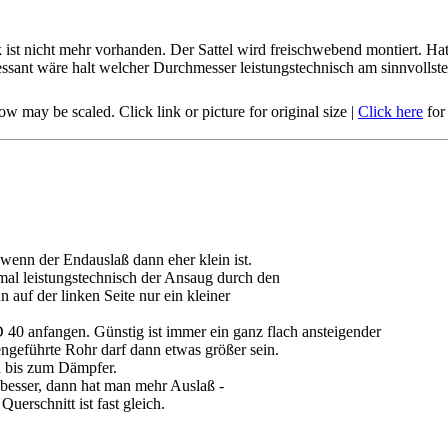
 ist nicht mehr vorhanden. Der Sattel wird freischwebend montiert. Hat
ssant wäre halt welcher Durchmesser leistungstechnisch am sinnvollste
ow may be scaled. Click link or picture for original size
|
Click here
for
wenn der Endauslaß dann eher klein ist.
mal leistungstechnisch der Ansaug durch den
uf der linken Seite nur ein kleiner
D 40 anfangen. Günstig ist immer ein ganz flach ansteigender
geführte Rohr darf dann etwas größer sein.
ch bis zum Dämpfer.
besser, dann hat man mehr Auslaß -
 Querschnitt ist fast gleich.