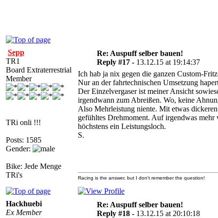
Sepp
Re: Auspuff selber bauen!
TR1
Reply #17 -
13.12.15 at 19:14:37
Board Extraterrestrial
Ich hab ja nix gegen die ganzen Custom-Fritze
Member
Nur an der fahrtechnischen Umsetzung haperts 
Der Einzelvergaser ist meiner Ansicht sowie
irgendwann zum Abreißen. Wo, keine Ahnung, 
Also Mehrleistung niente. Mit etwas dickere
gefühltes Drehmoment. Auf irgendwas mehr wür
TRi onli !!!
höchstens ein Leistungsloch.
S.
Posts: 1585
Gender:
Bike: Jede Menge
TRi's
Racing is the answer, but I don't remember the question!
Hackhuebi
Re: Auspuff selber bauen!
Ex Member
Reply #18 -
13.12.15 at 20:10:18