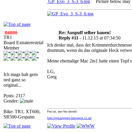
GP_Evo_3_S-3_6.jpg
Picture below may be
nanno
Re: Auspuff selber bauen!
TR1
Reply #11 -
11.12.15 at 07:34:50
Board Extraterrestrial
Ich denke mal, dass der Krümmerdurchmesser 
Member
drumrum, wenn du das originale Heck verwend
Meine ehemalige Mac 2in1 hatte einen Topf m
LG,
Ich mags halt gern
Greg
ned ganz so
original...
Posts: 2317
Gender:
Bike: TR1, XT600,
Frei ist, wer frei denkt!
SR500-Gespann
http://greasygreg.blogspot.co.at/