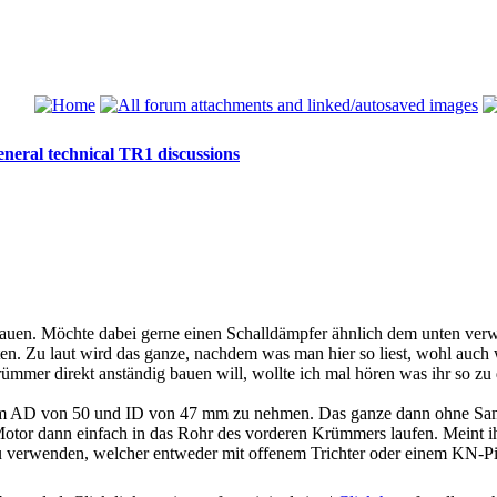
neral technical TR1 discussions
bauen. Möchte dabei gerne einen Schalldämpfer ähnlich dem unten verw
sten. Zu laut wird das ganze, nachdem was man hier so liest, wohl auch
ümmer direkt anständig bauen will, wollte ich mal hören was ihr so z
m AD von 50 und ID von 47 mm zu nehmen. Das ganze dann ohne Samm
tor dann einfach in das Rohr des vorderen Krümmers laufen. Meint ih
u verwenden, welcher entweder mit offenem Trichter oder einem KN-Pi