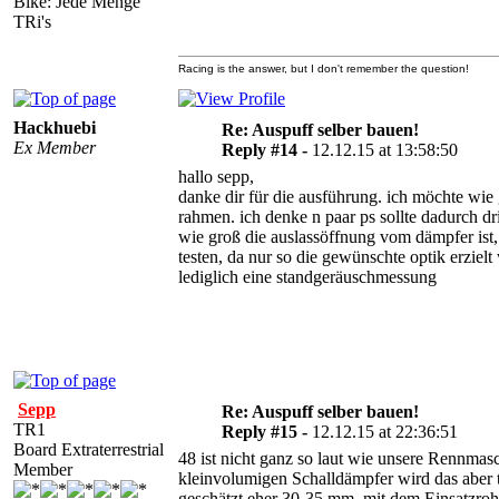
Bike: Jede Menge
TRi's
Racing is the answer, but I don't remember the question!
Hackhuebi
Re: Auspuff selber bauen!
Ex Member
Reply #14 -
12.12.15 at 13:58:50
hallo sepp,
danke dir für die ausführung. ich möchte wie 
rahmen. ich denke n paar ps sollte dadurch 
wie groß die auslassöffnung vom dämpfer ist,
testen, da nur so die gewünschte optik erzielt
lediglich eine standgeräuschmessung
Sepp
Re: Auspuff selber bauen!
TR1
Reply #15 -
12.12.15 at 22:36:51
Board Extraterrestrial
48 ist nicht ganz so laut wie unsere Rennma
Member
kleinvolumigen Schalldämpfer wird das aber t
geschätzt eher 30-35 mm, mit dem Einsatzro