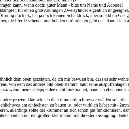
intragen kann, wenn doch: guter Mann - bitte um Name und Adresse!
alldämpfer, für einen großvolumigen Zweizylinder eigentlich ungeeignet.
Öffnung noch ok, hat ja noch keinen Schalldruck, aber sobald du Gas gi
erher, die Pferde scheuen und bei den Grünröcken geht das blaue Licht a
r ähnlich dem oben gezeigten. da ich mir bewusst bin, dass es sehr wahrsc
ndreas, von dem das andere bild oben stammt, baut seine auspuffanlagen
zu. wenn meine sidepipeidee nicht funktioniert, baue ich eben eine ähnl
t hundert prozent klar, wie ich die krümmerdurchmesser wählen soll. di
 schlichtweg am einfachsten zu bauen ist. oder wirklich lieber mit 42
ren, allerdings sollte der krümmer an sich schon gut funktionieren, da
ahrscheinlich nur ein großer 42er mikuni mit direkter ansaugung. danke