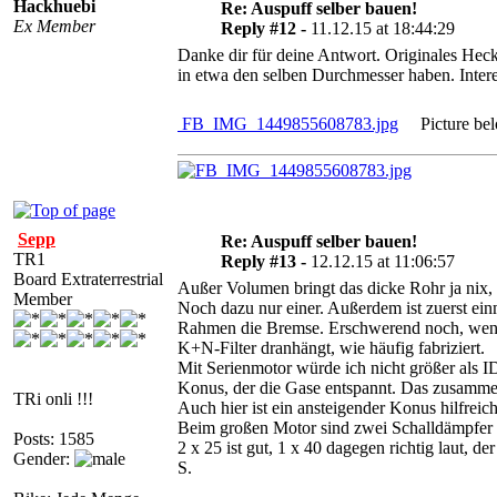
Hackhuebi
Re: Auspuff selber bauen!
Ex Member
Reply #12 -
11.12.15 at 18:44:29
Danke dir für deine Antwort. Originales Heck
in etwa den selben Durchmesser haben. Intere
FB_IMG_1449855608783.jpg
Picture bel
Sepp
Re: Auspuff selber bauen!
TR1
Reply #13 -
12.12.15 at 11:06:57
Board Extraterrestrial
Außer Volumen bringt das dicke Rohr ja nix, 
Member
Noch dazu nur einer. Außerdem ist zuerst ein
Rahmen die Bremse. Erschwerend noch, wenn a
K+N-Filter dranhängt, wie häufig fabriziert.
Mit Serienmotor würde ich nicht größer als I
Konus, der die Gase entspannt. Das zusammen
TRi onli !!!
Auch hier ist ein ansteigender Konus hilfrei
Beim großen Motor sind zwei Schalldämpfer 
Posts: 1585
2 x 25 ist gut, 1 x 40 dagegen richtig laut, der
Gender:
S.