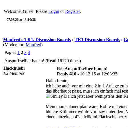
Welcome, Guest. Please
Login
or
Register
.
07.08.26 at 13:10:38
Manfred's TR1. Discussion Boards
›
TR1 Discussion Boards
›
Ge
(Moderator:
Manfred
)
Pages:
1
2
3
4
Auspuff selber bauen! (Read 16179 times)
Hackhuebi
Re: Auspuff selber bauen!
Ex Member
Reply #10 -
10.12.15 at 12:03:35
Hallo Leute,
ich habe auch vor mir eine 2 in 1 Anlage zu 
das überhaupt passt, muss ich einfach mal te
Da ich jetzt aber wenigstens den Kr
Mein momentaner plan wäre, Rohre mit eine
hintere Krümmer würde vor bzw unter dem Mo
einen einzelnen 42er Mikuni Flachschieber z