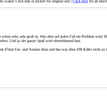
 scaled. Click link or picture for original size
|
Click here
for all atta
schon sehr, sehr groß ist. Was aber auf jeden Fall ein Problem wird:
est. Und ja, der ganze Spaß wird ohrenblutend-laut.
it 47mm Ein- und Auslass dran und das war ohne DB-Killer nicht zu f