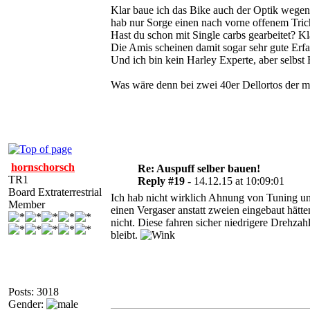
Klar baue ich das Bike auch der Optik wegen,
hab nur Sorge einen nach vorne offenem Trich
Hast du schon mit Single carbs gearbeitet? Kl
Die Amis scheinen damit sogar sehr gute Erf
Und ich bin kein Harley Experte, aber selbst
Was wäre denn bei zwei 40er Dellortos der 
hornschorsch
Re: Auspuff selber bauen!
TR1
Reply #19 -
14.12.15 at 10:09:01
Board Extraterrestrial
Ich hab nicht wirklich Ahnung von Tuning un
Member
einen Vergaser anstatt zweien eingebaut hätt
nicht. Diese fahren sicher niedrigere Drehzah
bleibt.
Posts: 3018
Gender: