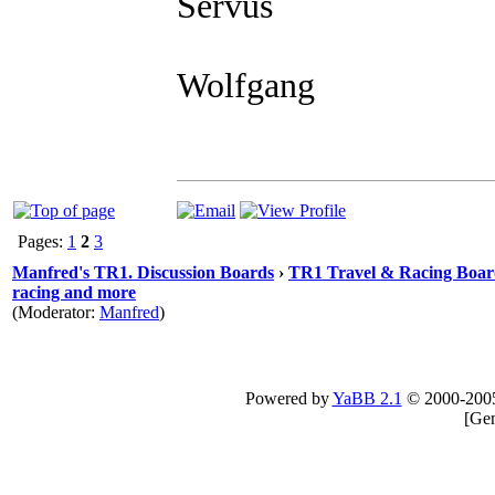
Servus
Wolfgang
Pages:
1
2
3
Manfred's TR1. Discussion Boards
›
TR1 Travel & Racing Boar
racing and more
(Moderator:
Manfred
)
Powered by
YaBB 2.1
© 2000-200
[
Gen