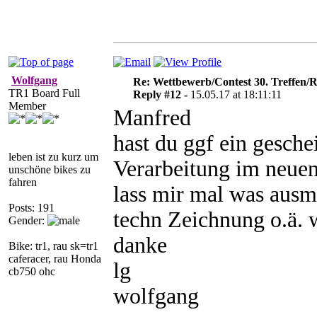
Wolfgang
Re: Wettbewerb/Contest 30. Treffen/R
TR1 Board Full
Reply #12 -
15.05.17 at 18:11:11
Member
Manfred
hast du ggf ein gesch
leben ist zu kurz um
Verarbeitung im neuen
unschöne bikes zu
fahren
lass mir mal was aus
Posts: 191
techn Zeichnung o.ä. w
Gender:
danke
Bike: tr1, rau sk=tr1
caferacer, rau Honda
lg
cb750 ohc
wolfgang