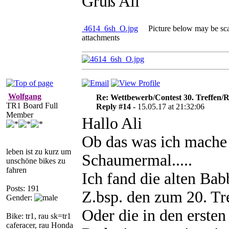
Gruß Ali
4614_6sh_O.jpg
Picture below may be scal
attachments
Wolfgang
Re: Wettbewerb/Contest 30. Treffen/R
TR1 Board Full
Reply #14 -
15.05.17 at 21:32:06
Member
Hallo Ali
Ob das was ich mache 
leben ist zu kurz um
Schaumermal.....
unschöne bikes zu
fahren
Ich fand die alten Bab
Posts: 191
Z.bsp. den zum 20. Tre
Gender:
Oder die in den ersten
Bike: tr1, rau sk=tr1
caferacer, rau Honda