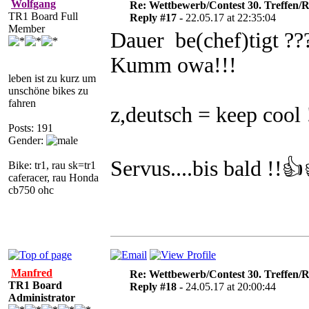
Wolfgang
Re: Wettbewerb/Contest 30. Treffen/R
TR1 Board Full
Reply #17 -
22.05.17 at 22:35:04
Member
Dauer be(chef)tigt ??
Kumm owa!!!
leben ist zu kurz um
unschöne bikes zu
fahren
z,deutsch = keep cool 
Posts: 191
Gender:
Servus....bis bald !!
Bike: tr1, rau sk=tr1
caferacer, rau Honda
cb750 ohc
Manfred
Re: Wettbewerb/Contest 30. Treffen/R
TR1 Board
Reply #18 -
24.05.17 at 20:00:44
Administrator