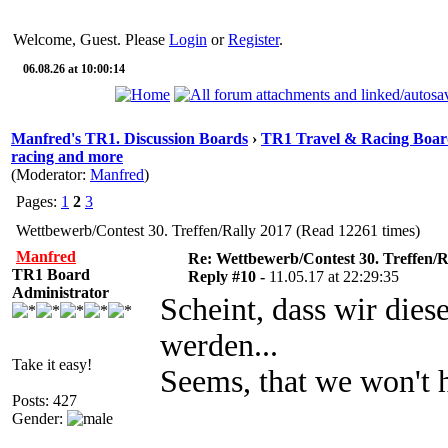
Welcome, Guest. Please
Login
or
Register
.
06.08.26 at 10:00:14
Manfred's TR1. Discussion Boards
›
TR1 Travel & Racing Boar
racing and more
(Moderator:
Manfred
)
Pages:
1
2
3
Wettbewerb/Contest 30. Treffen/Rally 2017 (Read 12261 times)
Manfred
Re: Wettbewerb/Contest 30. Treffen/R
TR1 Board
Reply #10 -
11.05.17 at 22:29:35
Administrator
Scheint, dass wir dies
werden...
Take it easy!
Seems, that we won't ha
Posts: 427
Gender: