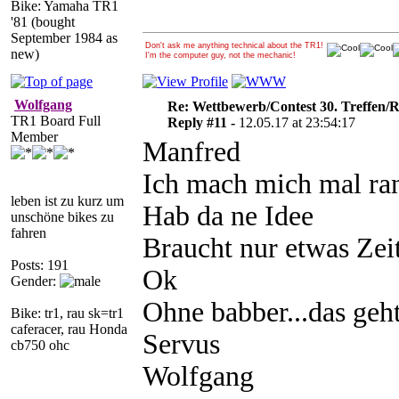
Bike: Yamaha TR1
'81 (bought
September 1984 as
Don't ask me anything technical about the TR1!
new)
I'm the computer guy, not the mechanic!
Wolfgang
Re: Wettbewerb/Contest 30. Treffen/R
TR1 Board Full
Reply #11 -
12.05.17 at 23:54:17
Member
Manfred
Ich mach mich mal ran.
leben ist zu kurz um
Hab da ne Idee
unschöne bikes zu
fahren
Braucht nur etwas Zeit.
Posts: 191
Ok
Gender:
Ohne babber...das geht
Bike: tr1, rau sk=tr1
caferacer, rau Honda
Servus
cb750 ohc
Wolfgang