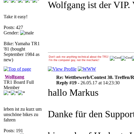
Wolfgang ist der VIP.
Take it easy!
Posts: 427
Gender:
Bike: Yamaha TR1
'81 (bought
September 1984 as
Don't ask me anything technical about the TR1!
new)
I'm the computer guy, not the mechanic!
Wolfgang
Re: Wettbewerb/Contest 30. Treffen/R
TR1 Board Full
Reply #19 -
26.05.17 at 14:23:30
Member
hallo Markus
leben ist zu kurz um
Danke für den Support
unschöne bikes zu
fahren
Posts: 191