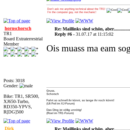
Don't ask me anything technical about the TR1!
I'm the computer guy, not the mechanic!
hornschorsch
Re: Maillinks sind schön, aber..............
TR1
Reply #6 -
31.07.17 at 11:15:02
Board Extraterrestrial
Member
Ois muass ma eam sog
Posts: 3018
Gender:
Gruss,
Schorsch
Bike: TR1, SR500,
Fahrt so schnell ihr könnt, so lange ihr noch könnt!
XJ650-Turbo,
(Uli Peil im XJ-Forum)
RD350-YPVS,
Das Ding ist völlig unnötig!
R[DG]500
(Roel im TR1-Forum)
Dirk
Re: Maillinks sind schön, aber..............