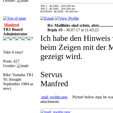
Gender:
TR1.1 - Bj 1981 - 225.000 km,
TR1.2 - Bj 1981 - 100.000 km,
R1200GS - Bj 2008 - 90.000 km
Manfred
Re: Maillinks sind schön, aber..............
TR1 Board
Reply #5 -
30.07.17 at 11:43:22
Administrator
Ich habe den Hinweis 
beim Zeigen mit der M
Take it easy!
gezeigt wird.
Posts: 427
Gender:
Servus
Bike: Yamaha TR1
'81 (bought
Manfred
September 1984 as
new)
mail_tooltip.png
Picture below may be scale
attachments