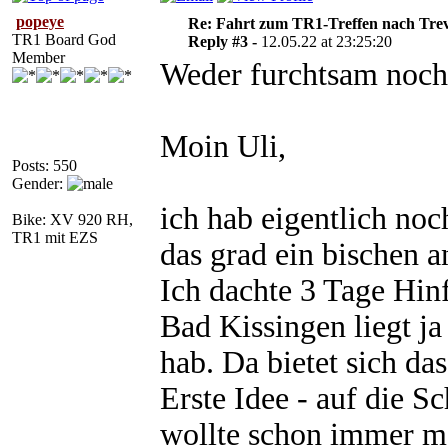
popeye
Re: Fahrt zum TR1-Treffen nach Trev
TR1 Board God
Reply #3 -
12.05.22 at 23:25:20
Member
Weder furchtsam noch
Moin Uli,
Posts: 550
Gender:
ich hab eigentlich no
Bike: XV 920 RH,
TR1 mit EZS
das grad ein bischen a
Ich dachte 3 Tage Hinf
Bad Kissingen liegt ja
hab. Da bietet sich da
Erste Idee - auf die S
wollte schon immer ma