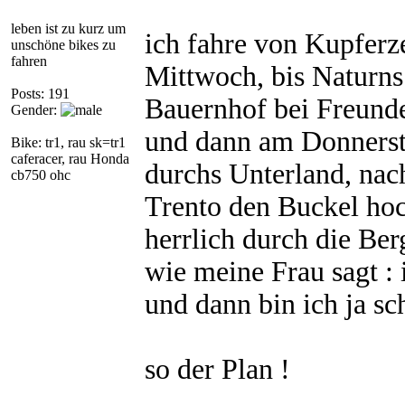
leben ist zu kurz um
ich fahre von Kupferze
unschöne bikes zu
fahren
Mittwoch, bis Naturns 
Posts: 191
Bauernhof bei Freund
Gender:
und dann am Donnersta
Bike: tr1, rau sk=tr1
caferacer, rau Honda
durchs Unterland, nac
cb750 ohc
Trento den Buckel hoc
herrlich durch die Ber
wie meine Frau sagt : 
und dann bin ich ja sch
so der Plan !