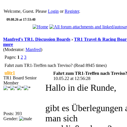
Welcome, Guest. Please
Login
or
Register
.
09.08.26 at 17:53:40
Manfred's TR1. Discussion Boards
›
TR1 Travel & Racing Boar
more
(Moderator:
Manfred
)
Pages:
1
2
3
Fahrt zum TR1-Treffen nach Treviso? (Read 8945 times)
ulitr1
Fahrt zum TR1-Treffen nach Treviso
TR1 Board Senior
10.05.22 at 12:56:28
Member
Hallo in die Runde,
gibt es Überlegungen
Posts: 393
man sich
Gender: