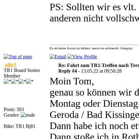
PS: Sollten wir es vlt
anderen nicht vollsch
Es ist keine Kunst zu trinken, wenn es schmeckt. Gregosz
ulitr1
Re: Fahrt zum TR1-Treffen nach Trev
TR1 Board Senior
Reply #4 -
13.05.22 at 09:56:28
Member
Moin Tom,
genau so können wir 
Montag oder Dienstag
Posts: 393
Geroda / Bad Kissinge
Gender:
Dann habe ich noch et
Bike: TR1 Bj81
Dann stoße ich in Rot