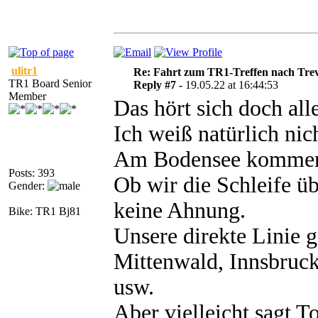
ulitr1
Re: Fahrt zum TR1-Treffen nach Trev
TR1 Board Senior
Reply #7 -
19.05.22 at 16:44:53
Member
Das hört sich doch all
Ich weiß natürlich nic
Am Bodensee kommen w
Posts: 393
Ob wir die Schleife ü
Gender:
keine Ahnung.
Bike: TR1 Bj81
Unsere direkte Linie 
Mittenwald, Innsbruc
usw.
Aber vielleicht sagt T