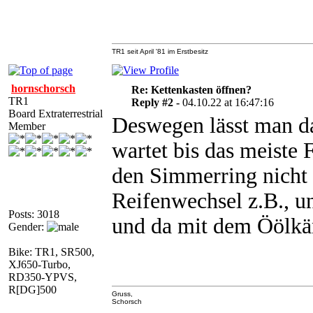
TR1 seit April '81 im Erstbesitz
hornschorsch
Re: Kettenkasten öffnen?
TR1
Reply #2 -
04.10.22 at 16:47:16
Board Extraterrestrial
Deswegen lässt man d
Member
wartet bis das meiste F
den Simmerring nicht
Reifenwechsel z.B., u
Posts: 3018
und da mit dem Öölkän
Gender:
Bike: TR1, SR500,
XJ650-Turbo,
RD350-YPVS,
R[DG]500
Gruss,
Schorsch