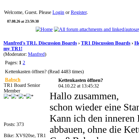
Welcome, Guest. Please
Login
or
Register
.
07.08.26 at 23:59:30
Manfred's TR1. Discussion Boards
›
TR1 Discussion Boards
›
He
my TR1!
(Moderator:
Manfred
)
Pages:
1
2
Kettenkasten öffnen? (Read 4483 times)
Babsch
Kettenkasten öffnen?
TR1 Board Senior
04.10.22 at 13:45:32
Member
Hallo zusammen,
schon wieder eine Sta
Kann ich den inneren 
Posts: 373
abbauen, ohne die Ket
Bike: XV920se, TR1