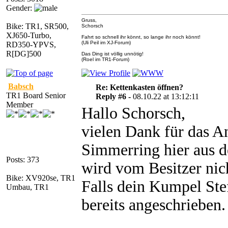
Gender:
Gruss,
Bike: TR1, SR500,
Schorsch
XJ650-Turbo,
Fahrt so schnell ihr könnt, so lange ihr noch könnt!
(Uli Peil im XJ-Forum)
RD350-YPVS,
R[DG]500
Das Ding ist völlig unnötig!
(Roel im TR1-Forum)
Babsch
Re: Kettenkasten öffnen?
TR1 Board Senior
Reply #6 -
08.10.22 at 13:12:11
Member
Hallo Schorsch,
vielen Dank für das An
Simmerring hier aus
Posts: 373
wird vom Besitzer nic
Bike: XV920se, TR1
Falls dein Kumpel Ste
Umbau, TR1
bereits angeschrieben.