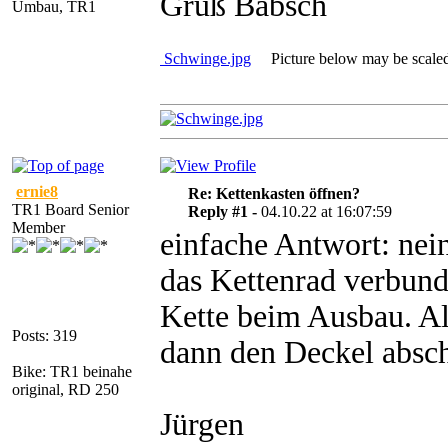
Gruß Babsch
Umbau, TR1
Schwinge.jpg
Picture below may be scaled. 
ernie8
Re: Kettenkasten öffnen?
TR1 Board Senior
Reply #1 -
04.10.22 at 16:07:59
Member
einfache Antwort: nein
das Kettenrad verbund
Kette beim Ausbau. Als
Posts: 319
dann den Deckel absc
Bike: TR1 beinahe
original, RD 250
Jürgen