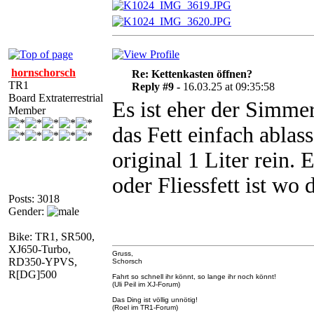
hornschorsch
Re: Kettenkasten öffnen?
TR1
Reply #9 -
16.03.25 at 09:35:58
Board Extraterrestrial
Es ist eher der Simme
Member
das Fett einfach ablass
original 1 Liter rein.
oder Fliessfett ist wo
Posts: 3018
Gender:
Bike: TR1, SR500,
XJ650-Turbo,
Gruss,
RD350-YPVS,
Schorsch
R[DG]500
Fahrt so schnell ihr könnt, so lange ihr noch könnt!
(Uli Peil im XJ-Forum)
Das Ding ist völlig unnötig!
(Roel im TR1-Forum)