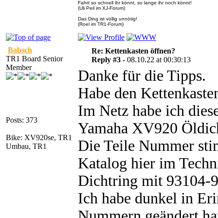
Fahrt so schnell ihr könnt, so lange ihr noch könnt!
(Uli Peil im XJ-Forum)
Das Ding ist völlig unnötig!
(Roel im TR1-Forum)
Babsch
Re: Kettenkasten öffnen?
TR1 Board Senior
Reply #3 -
08.10.22 at 00:30:13
Member
Danke für die Tipps.
Habe den Kettenkasten 
Im Netz habe ich die
Posts: 373
Yamaha XV920 Öldich
Bike: XV920se, TR1
Die Teile Nummer sti
Umbau, TR1
Katalog hier im Techn
Dichtring mit 93104-9
Ich habe dunkel in Er
Nummern geändert hat,