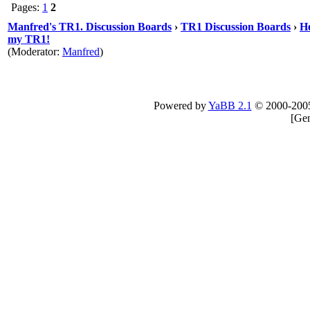
Pages:
1
2
Manfred's TR1. Discussion Boards
›
TR1 Discussion Boards
›
He
my TR1!
(Moderator:
Manfred
)
Powered by
YaBB 2.1
© 2000-200
[
Gen