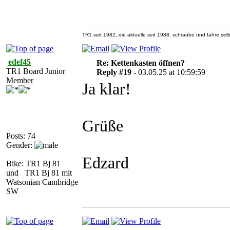
TR1 seit 1982, die aktuelle seit 1988, schraube und fahre selb
edef45
Re: Kettenkasten öffnen?
TR1 Board Junior
Reply #19 -
03.05.25 at 10:59:59
Member
Ja klar!
Grüße
Posts: 74
Gender:
Edzard
Bike: TR1 Bj 81
und TR1 Bj 81 mit
Watsonian Cambridge
SW