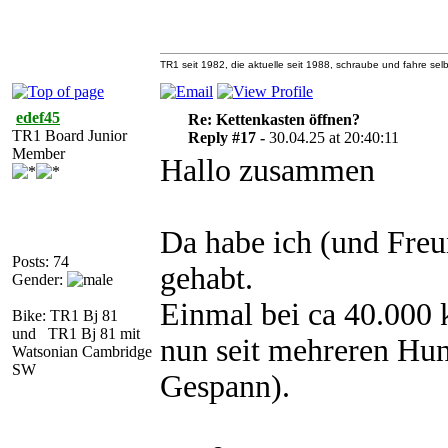
TR1 seit 1982, die aktuelle seit 1988, schraube und fahre selb
edef45
Re: Kettenkasten öffnen?
TR1 Board Junior
Reply #17 -
30.04.25 at 20:40:11
Member
Hallo zusammen
Da habe ich (und Fre
Posts: 74
gehabt.
Gender:
Einmal bei ca 40.000 
Bike: TR1 Bj 81
und TR1 Bj 81 mit
nun seit mehreren Hu
Watsonian Cambridge
SW
Gespann).