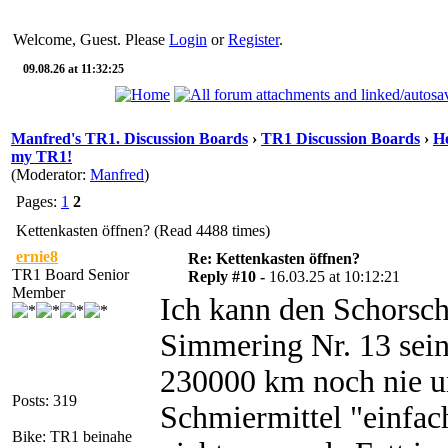
Welcome, Guest. Please
Login
or
Register
.
09.08.26 at 11:32:25
Manfred's TR1. Discussion Boards
›
TR1 Discussion Boards
›
He
my TR1!
(Moderator:
Manfred
)
Pages:
1
2
Kettenkasten öffnen? (Read 4488 times)
ernie8
Re: Kettenkasten öffnen?
TR1 Board Senior
Reply #10 -
16.03.25 at 10:12:21
Member
Ich kann den Schorsch 
Simmering Nr. 13 sein
230000 km noch nie un
Posts: 319
Schmiermittel "einfach
Bike: TR1 beinahe