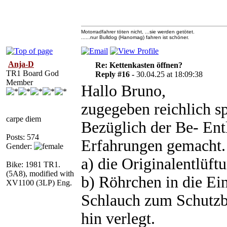
Motorradfahrer töten nicht, ...sie werden getötet.
......nur Bulldog (Hanomag) fahren ist schöner.
Anja-D
Re: Kettenkasten öffnen?
TR1 Board God
Reply #16 -
30.04.25 at 18:09:38
Member
Hallo Bruno,
zugegeben reichlich s
carpe diem
Bezüglich der Be- Ent
Posts: 574
Erfahrungen gemacht.
Gender:
a) die Originalentlüftu
Bike: 1981 TR1.
(5A8), modified with
b) Röhrchen in die Ei
XV1100 (3LP) Eng.
Schlauch zum Schutzb
hin verlegt.