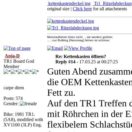
kettenkastendeckel.jpg
Tr1_Ritzelabdeckun
original size
|
Click here
for all attachments
Motorradfahrer töten nicht, ...sie werden getötet.
......nur Bulldog (Hanomag) fahren ist schöner.
Anja-D
Re: Kettenkasten öffnen?
TR1 Board God
Reply #14 -
17.03.25 at 00:27:25
Member
Guten Abend zusamm
die OEM Kettenkastenen
carpe diem
Fett zu.
Posts: 574
Auf den TR1 Treffen d
Gender:
mit Röhrchen in der E
Bike: 1981 TR1.
(5A8), modified with
flexibelem Schlachst
XV1100 (3LP) Eng.