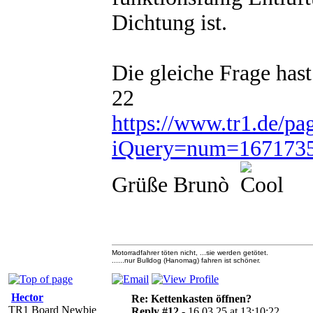
Dichtung ist.
Die gleiche Frage has
22
https://www.tr1.de/pa
iQuery=num=1671735
Grüße Brunò
Motorradfahrer töten nicht, ...sie werden getötet.
......nur Bulldog (Hanomag) fahren ist schöner.
Hector
Re: Kettenkasten öffnen?
TR1 Board Newbie
Reply #12 -
16.03.25 at 13:10:22