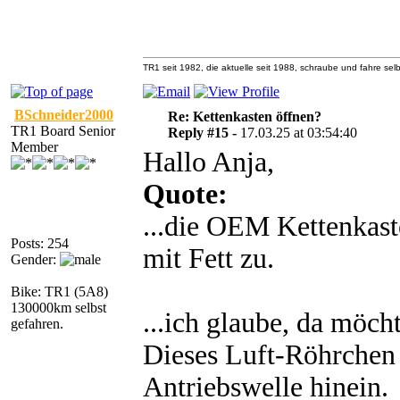
TR1 seit 1982, die aktuelle seit 1988, schraube und fahre selb
BSchneider2000
Re: Kettenkasten öffnen?
TR1 Board Senior
Reply #15 -
17.03.25 at 03:54:40
Member
Hallo Anja,
Quote:
...die OEM Kettenkaste
Posts: 254
mit Fett zu.
Gender:
Bike: TR1 (5A8)
130000km selbst
...ich glaube, da möch
gefahren.
Dieses Luft-Röhrchen 
Antriebswelle hinein.