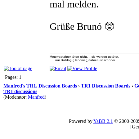
mal melden.
Grüße Brunó 🤓
Motorradfahrer töten nicht, ...sie werden getötet.
......nur Bulldog (Hanomag) fahren ist schöner.
Pages: 1
Manfred's TR1. Discussion Boards
›
TR1 Discussion Boards
›
Ge
TR1 discussions
(Moderator:
Manfred
)
Powered by
YaBB 2.1
© 2000-200
[
Gen