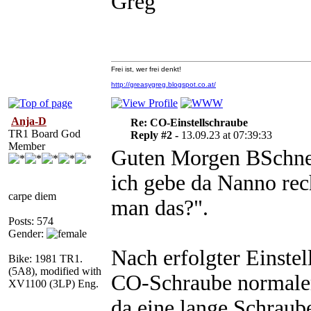
Greg
Frei ist, wer frei denkt!
http://greasygreg.blogspot.co.at/
Anja-D
Re: CO-Einstellschraube
TR1 Board God
Reply #2 -
13.09.23 at 07:39:33
Member
Guten Morgen BSchne
ich gebe da Nanno rech
carpe diem
man das?".
Posts: 574
Gender:
Nach erfolgter Einstel
Bike: 1981 TR1.
(5A8), modified with
CO-Schraube normale
XV1100 (3LP) Eng.
da eine lange Schraube