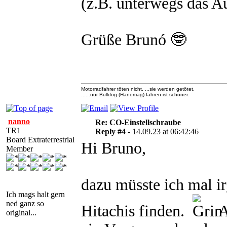
(z.B. unterwegs das Au
Grüße Brunó 🤓
Motorradfahrer töten nicht, ...sie werden getötet.
......nur Bulldog (Hanomag) fahren ist schöner.
nanno
Re: CO-Einstellschraube
TR1
Reply #4 -
14.09.23 at 06:42:46
Board Extraterrestrial
Hi Bruno,
Member
dazu müsste ich mal i
Ich mags halt gern
ned ganz so
Hitachis finden.
A
original...