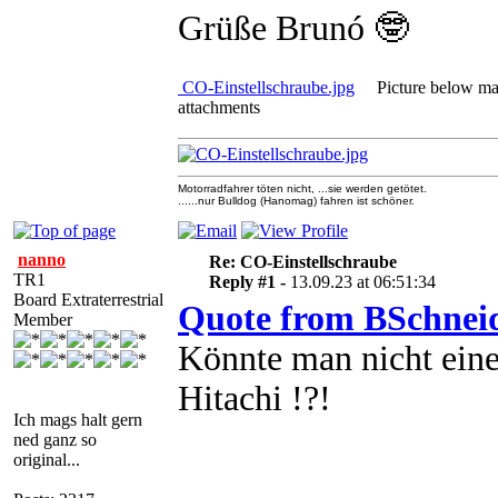
Grüße Brunó 🤓
CO-Einstellschraube.jpg
Picture below may 
attachments
Motorradfahrer töten nicht, ...sie werden getötet.
......nur Bulldog (Hanomag) fahren ist schöner.
nanno
Re: CO-Einstellschraube
TR1
Reply #1 -
13.09.23 at 06:51:34
Board Extraterrestrial
Quote from BSchnei
Member
Könnte man nicht ein
Hitachi !?!
Ich mags halt gern
ned ganz so
original...