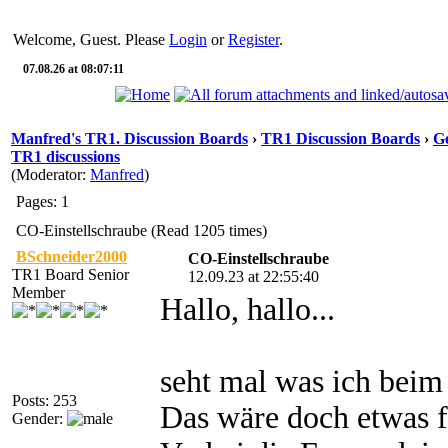
Welcome, Guest. Please
Login
or
Register
.
07.08.26 at 08:07:11
Manfred's TR1. Discussion Boards
›
TR1 Discussion Boards
›
Ge
TR1 discussions
(Moderator:
Manfred
)
Pages: 1
CO-Einstellschraube (Read 1205 times)
BSchneider2000
CO-Einstellschraube
TR1 Board Senior
12.09.23 at 22:55:40
Member
Hallo, hallo...
seht mal was ich beim
Posts: 253
Das wäre doch etwas f
Gender: