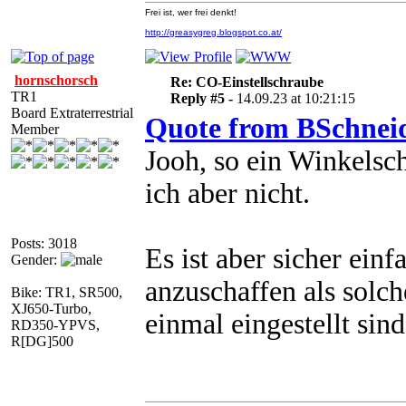
Frei ist, wer frei denkt!
http://greasygreg.blogspot.co.at/
hornschorsch
Re: CO-Einstellschraube
TR1
Reply #5 -
14.09.23 at 10:21:15
Board Extraterrestrial
Quote from BSchnei
Member
Jooh, so ein Winkelsch
ich aber nicht.
Posts: 3018
Es ist aber sicher ein
Gender:
anzuschaffen als solc
Bike: TR1, SR500,
XJ650-Turbo,
einmal eingestellt sin
RD350-YPVS,
R[DG]500