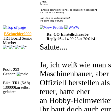
Gruss,
Schorsch
Fahrt so schnell ihr könnt, so lange ihr noch könnt!
(Uli Peil im XJ-Forum)
Das Ding ist völlig unnötig!
(Roel im TR1-Forum)
BSchneider2000
Re: CO-Einstellschraube
TR1 Board Senior
Reply #6 -
14.09.23 at 20:01:41
Member
Salute....
Ja, ich weiß wie man s
Posts: 253
Maschinenbauer, aber 
Gender:
Offiziell herstellen al
Bike: TR1 (5A8)
130000km selbst
teuer, hatte eher
gefahren.
an Hobby-Heimwerker
Ihr baut doch auch eur