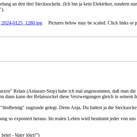
elung an den drei Stecksockeln. (Ich bin ja kein Elektriker, sondern n
").
2024-0125_1280.jpg
Pictures below may be scaled. Click links or pi
rzen" Relais (Anlasser-Stop) habe ich mal angenommen, daß man die 
nn dann kann der Relaissockel diese Verzweigungen gleich in seinem 
 "fünfbeinig" zugrunde gelegt. Denn Anja, Du hattest ja die Stecksoc
ung so exponiert heraus. Im realen Leben wird bestimmt jeder von uns 
 betet - Vater lötet!"
)