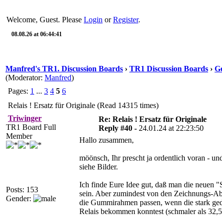
Welcome, Guest. Please
Login
or
Register
.
08.08.26 at 06:44:41
Manfred's TR1. Discussion Boards
›
TR1 Discussion Boards
›
Ge
(Moderator:
Manfred
)
Pages:
1
...
3
4
5
6
Relais ! Ersatz für Originale (Read 14315 times)
Triwinger
Re: Relais ! Ersatz für Originale
TR1 Board Full
Reply #40 -
24.01.24 at 22:23:50
Member
Hallo zusammen,
möönsch, Ihr prescht ja ordentlich voran - 
siehe Bilder.
Ich finde Eure Idee gut, daß man die neuen
Posts: 153
sein. Aber zumindest von den Zeichnungs-Abm
Gender:
die Gummirahmen passen, wenn die stark gede
Relais bekommen konntest (schmaler als 32,