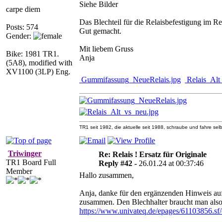
Siehe Bilder
carpe diem
Das Blechteil für die Relaisbefestigung im Rel
Posts: 574
Gut gemacht.
Gender:
Mit liebem Gruss
Bike: 1981 TR1.
Anja
(5A8), modified with
XV1100 (3LP) Eng.
Gummifassung_NeueRelais.jpg
Relais_Alt
TR1 seit 1982, die aktuelle seit 1988, schraube und fahre selb
Triwinger
Re: Relais ! Ersatz für Originale
TR1 Board Full
Reply #42 -
26.01.24 at 00:37:46
Member
Hallo zusammen,
Anja, danke für den ergänzenden Hinweis auf
zusammen. Den Blechhalter braucht man also 
https://www.univateq.de/epages/61103856.s