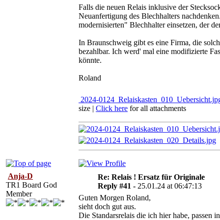
Falls die neuen Relais inklusive der Steckso
Neuanfertigung des Blechhalters nachdenken. 
modernisierten" Blechhalter einsetzen, der de
In Braunschweig gibt es eine Firma, die solch
bezahlbar. Ich werd' mal eine modifizierte F
könnte.
Roland
2024-0124_Relaiskasten_010_Uebersicht.jp
size
|
Click here
for all attachments
Anja-D
Re: Relais ! Ersatz für Originale
TR1 Board God
Reply #41 -
25.01.24 at 06:47:13
Member
Guten Morgen Roland,
sieht doch gut aus.
Die Standarsrelais die ich hier habe, pas