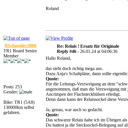
Roland
BSchneider2000
Re: Relais ! Ersatz für Originale
TR1 Board Senior
Reply #46 -
26.01.24 at 04:06:36
Member
Hallo Roland,
das sieht doch richtig mega aus.
Dazu Anja's Schaltpläne, dann sollte eigentli
Quote:
Für die Leitungs-Verzweigung an dem "schwa
Posts: 253
angenommen, daß man die Verzweigung mit j
Gender:
Ancrimpen der Flachsteckhülsen erledigt.
Denn dann kann der Relaissockel diese Verz
Bike: TR1 (5A8)
130000km selbst
Ja, genau, war auch so gedacht.
gefahren.
Quote:
Das schwarze Relais habe ich im Übrigen als
Du hattest ja die Stecksockel-Belegung auf 