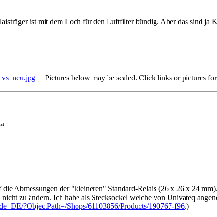
aisträger ist mit dem Loch für den Luftfilter bündig. Aber das sind ja K
_vs_neu.jpg
Pictures below may be scaled. Click links or pictures for
st
 die Abmessungen der "kleineren" Standard-Relais (26 x 26 x 24 mm).
nicht zu ändern. Ich habe als Stecksockel welche von Univateq angen
f/de_DE/?ObjectPath=/Shops/61103856/Products/190767-f96
.)