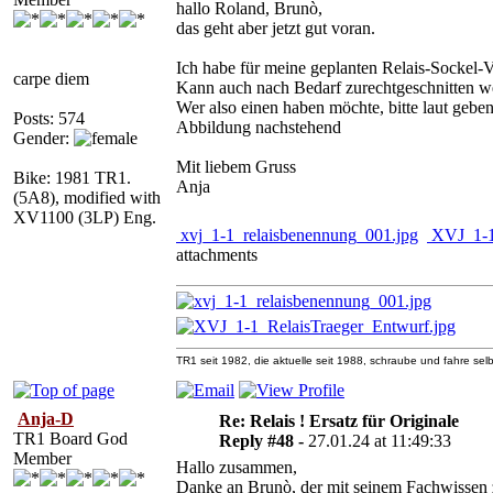
hallo Roland, Brunò,
das geht aber jetzt gut voran.
Ich habe für meine geplanten Relais-Sockel-V
carpe diem
Kann auch nach Bedarf zurechtgeschnitten w
Wer also einen haben möchte, bitte laut geben
Posts: 574
Abbildung nachstehend
Gender:
Mit liebem Gruss
Bike: 1981 TR1.
Anja
(5A8), modified with
XV1100 (3LP) Eng.
xvj_1-1_relaisbenennung_001.jpg
XVJ_1-1_
attachments
TR1 seit 1982, die aktuelle seit 1988, schraube und fahre selb
Anja-D
Re: Relais ! Ersatz für Originale
TR1 Board God
Reply #48 -
27.01.24 at 11:49:33
Member
Hallo zusammen,
Danke an Brunò, der mit seinem Fachwissen z