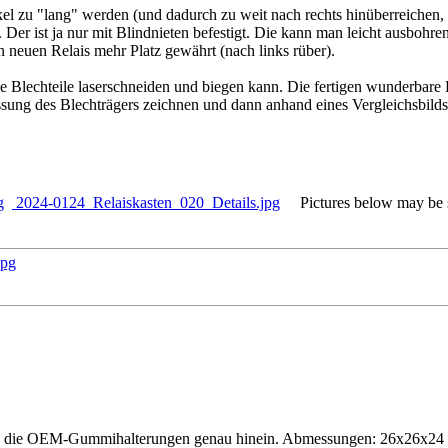
ckel zu "lang" werden (und dadurch zu weit nach rechts hinüberreichen,
Der ist ja nur mit Blindnieten befestigt. Die kann man leicht ausbohr
n neuen Relais mehr Platz gewährt (nach links rüber).
e Blechteile laserschneiden und biegen kann. Die fertigen wunderbare P
assung des Blechträgers zeichnen und dann anhand eines Vergleichsbild
g
2024-0124_Relaiskasten_020_Details.jpg
Pictures below may be sc
sen in die OEM-Gummihalterungen genau hinein. Abmessungen: 26x26x