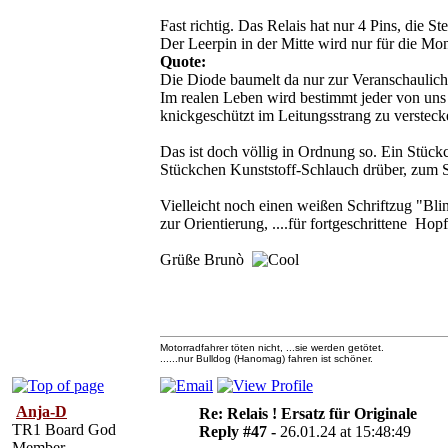
Fast richtig. Das Relais hat nur 4 Pins, die St
Der Leerpin in der Mitte wird nur für die Mo
Quote:
Die Diode baumelt da nur zur Veranschaulich
Im realen Leben wird bestimmt jeder von uns
knickgeschützt im Leitungsstrang zu versteck
Das ist doch völlig in Ordnung so. Ein Stückc
Stückchen Kunststoff-Schlauch drüber, zum 
Vielleicht noch einen weißen Schriftzug "Blin
zur Orientierung, ....für fortgeschrittene Hop
Grüße Brunò
Motorradfahrer töten nicht, ...sie werden getötet.
......nur Bulldog (Hanomag) fahren ist schöner.
Anja-D
Re: Relais ! Ersatz für Originale
TR1 Board God
Reply #47 -
26.01.24 at 15:48:49
Member