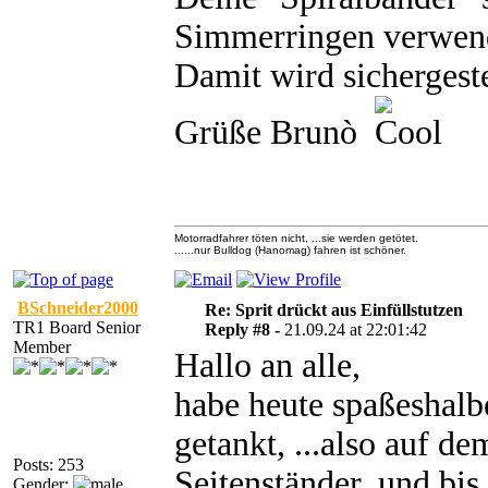
Simmerringen verwen
Damit wird sichergeste
Grüße Brunò
Motorradfahrer töten nicht, ...sie werden getötet.
......nur Bulldog (Hanomag) fahren ist schöner.
BSchneider2000
Re: Sprit drückt aus Einfüllstutzen
TR1 Board Senior
Reply #8 -
21.09.24 at 22:01:42
Member
Hallo an alle,
habe heute spaßeshalb
getankt, ...also auf de
Posts: 253
Seitenständer, und bis
Gender: