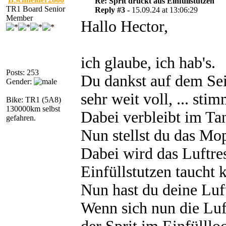
Re: Sprit drückt aus Einfüllstutzen
TR1 Board Senior
Reply #3 -
15.09.24 at 13:06:29
Member
Hallo Hector,
ich glaube, ich hab's.
Posts: 253
Du dankst auf dem Sei
Gender:
sehr weit voll, ... stim
Bike: TR1 (5A8)
130000km selbst
Dabei verbleibt im Tan
gefahren.
Nun stellst du das Mo
Dabei wird das Luftres
Einfüllstutzen taucht 
Nun hast du deine Luf
Wenn sich nun die Luf