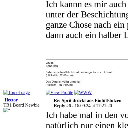
Ich kannn es mir auch 
unter der Beschichtung
ganze Chose nach ein p
dann auch ein halber 
Gruss,
Schorsch
Fahrt so schnell ihr könnt, so lange ihr noch könnt!
(Uli Peil im XJ-Forum)
Das Ding ist völlig unnötig!
(Roel im TR1-Forum)
Hector
Re: Sprit drückt aus Einfüllstutzen
TR1 Board Newbie
Reply #6 -
16.09.24 at 17:21:20
Ich habe mal in den vo
natürlich nur einen kle