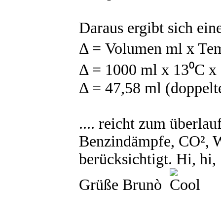
Daraus ergibt sich e
Δ = Volumen ml x Temp
Δ = 1000 ml x 13⁰C x
Δ = 47,58 ml (doppelt
.... reicht zum überlau
Benzindämpfe, CO², We
berücksichtigt. Hi, hi, .
Grüße Brunò