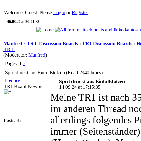
Welcome, Guest. Please
Login
or
Register
.
06.08.26 at 20:01:33
Manfred's TR1. Discussion Boards
›
TR1 Discussion Boards
›
He
TR1!
(Moderator:
Manfred
)
Pages:
1
2
Sprit drückt aus Einfüllstutzen (Read 2940 times)
Hector
Sprit drückt aus Einfüllstutzen
TR1 Board Newbie
14.09.24 at 17:15:35
Meine TR1 ist nach 35
im anderen Thread noc
allerdings folgendes 
Posts: 32
immer (Seitenständer)