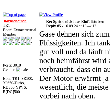
hornschorsch
Re: Sprit drückt aus Einfüllstutzen
TR1
Reply #5 -
16.09.24 at 13:44:12
Board Extraterrestrial
Gase dehnen sich zumi
Member
Flüssigkeiten. Ich ta
gut voll und da läuft
noch heimfährst wird 
Posts: 3018
verbraucht, dass ein a
Gender:
Der Motor erwärmt ja a
Bike: TR1, SR500,
XJ650-Turbo,
wesentlich, die meist
RD350-YPVS,
R[DG]500
vorbei nach oben.