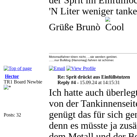
der Sprit im Einfülllo
'N Liter weniger tanke
Grüße Brunò
Motorradfahrer töten nicht, ...sie werden getötet.
......nur Bulldog (Hanomag) fahren ist schöner.
Hector
Re: Sprit drückt aus Einfüllstutzen
TR1 Board Newbie
Reply #4 -
15.09.24 at 14:15:31
Ich hatte auch überleg
von der Tankinnenseit
genügt das für sich g
Posts: 32
denn es müsste ja zusä
dem Metall und der Be