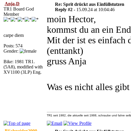
Anja-D
Re: Sprit drückt aus Einfüllstutzen
TR1 Board God
Reply #2 -
15.09.24 at 10:04:46
Member
moin Hector,
kommst du an ein En
carpe diem
Mit der ist es einfach
Posts: 574
(enttankt)
Gender:
gruss Anja
Bike: 1981 TR1.
(5A8), modified with
XV1100 (3LP) Eng.
Was es nicht alles gib
TR1 seit 1982, die aktuelle seit 1988, schraube und fahre selb
BSchneider2000