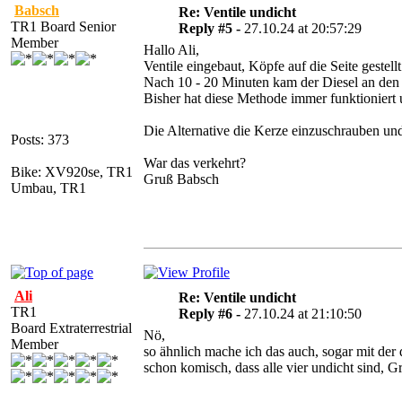
Babsch
Re: Ventile undicht
TR1 Board Senior
Reply #5 -
27.10.24 at 20:57:29
Member
Hallo Ali,
Ventile eingebaut, Köpfe auf die Seite gestel
Nach 10 - 20 Minuten kam der Diesel an den
Bisher hat diese Methode immer funktioniert 
Die Alternative die Kerze einzuschrauben und
Posts: 373
War das verkehrt?
Bike: XV920se, TR1
Gruß Babsch
Umbau, TR1
Ali
Re: Ventile undicht
TR1
Reply #6 -
27.10.24 at 21:10:50
Board Extraterrestrial
Nö,
Member
so ähnlich mache ich das auch, sogar mit der
schon komisch, dass alle vier undicht sind, G