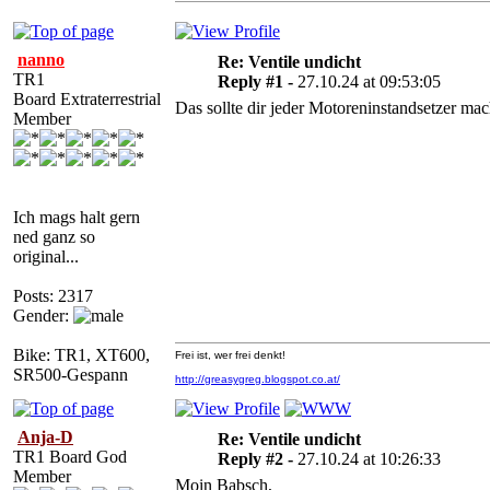
nanno
Re: Ventile undicht
TR1
Reply #1 -
27.10.24 at 09:53:05
Board Extraterrestrial
Das sollte dir jeder Motoreninstandsetzer mac
Member
Ich mags halt gern
ned ganz so
original...
Posts: 2317
Gender:
Bike: TR1, XT600,
Frei ist, wer frei denkt!
SR500-Gespann
http://greasygreg.blogspot.co.at/
Anja-D
Re: Ventile undicht
TR1 Board God
Reply #2 -
27.10.24 at 10:26:33
Member
Moin Babsch,