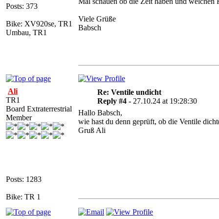
Mal schauen ob die Zeit haben und welchen K
Posts: 373
Viele Grüße
Bike: XV920se, TR1
Babsch
Umbau, TR1
Ali
Re: Ventile undicht
TR1
Reply #4 -
27.10.24 at 19:28:30
Board Extraterrestrial
Hallo Babsch,
Member
wie hast du denn geprüft, ob die Ventile dich
Gruß Ali
Posts: 1283
Bike: TR 1