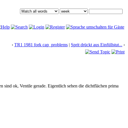
‹
TR1 1981 fork cap problems
|
Sprit drückt aus Einfüllstut...
›
gen sind ok, Ventile gerade. Eigentlich sehen die dichtflächen prima