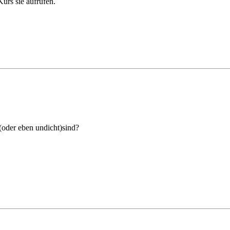
urs sie aufrufen.
t(oder eben undicht)sind?