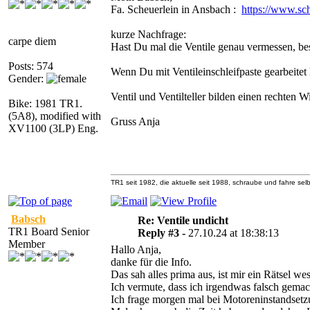
Fa. Scheuerlein in Ansbach :
https://www.sch
kurze Nachfrage:
carpe diem
Hast Du mal die Ventile genau vermessen, bes
Posts: 574
Wenn Du mit Ventileinschleifpaste gearbeitet 
Gender:
Ventil und Ventilteller bilden einen rechten 
Bike: 1981 TR1.
(5A8), modified with
Gruss Anja
XV1100 (3LP) Eng.
TR1 seit 1982, die aktuelle seit 1988, schraube und fahre selb
Babsch
Re: Ventile undicht
TR1 Board Senior
Reply #3 -
27.10.24 at 18:38:13
Member
Hallo Anja,
danke für die Info.
Das sah alles prima aus, ist mir ein Rätsel we
Ich vermute, dass ich irgendwas falsch gemac
Ich frage morgen mal bei Motoreninstandsetzun