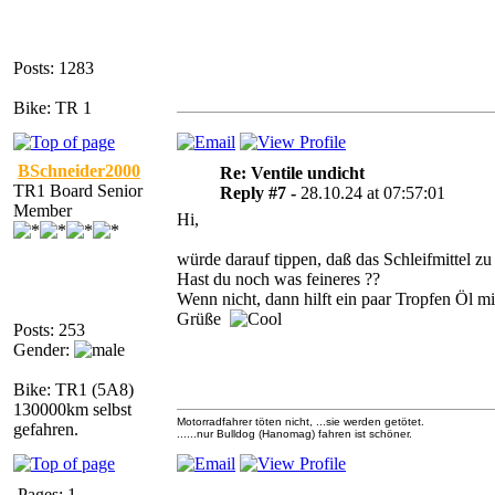
Posts: 1283
Bike: TR 1
BSchneider2000
Re: Ventile undicht
TR1 Board Senior
Reply #7 -
28.10.24 at 07:57:01
Member
Hi,
würde darauf tippen, daß das Schleifmittel zu
Hast du noch was feineres ??
Wenn nicht, dann hilft ein paar Tropfen Öl m
Grüße
Posts: 253
Gender:
Bike: TR1 (5A8)
130000km selbst
Motorradfahrer töten nicht, ...sie werden getötet.
gefahren.
......nur Bulldog (Hanomag) fahren ist schöner.
Pages: 1