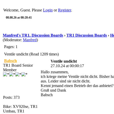
Welcome, Guest. Please
Login
or
Register
.
08.08.26 at 08:20:41
Manfred's TR1. Discussion Boards
›
TR1 Discussion Boards
›
He
(Moderator:
Manfred
)
Pages: 1
Ventile undicht (Read 1209 times)
Babsch
Ventile undicht
TR1 Board Senior
27.10.24 at 00:00:17
Member
Hallo zusammen,
ich kriege meine Ventile nicht dicht. Bisher h
aus. Leider sind sie nicht dicht.
Kennt jemand einen Betrieb der das anbietet?
Gruß und Dank
Babsch
Posts: 373
Bike: XV920se, TR1
Umbau, TR1