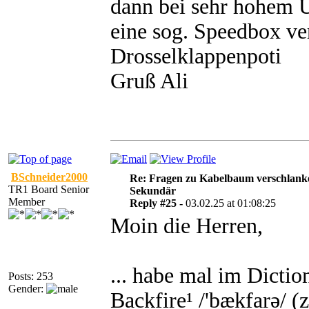
dann bei sehr hohem 
eine sog. Speedbox ver
Drosselklappenpoti
Gruß Ali
BSchneider2000
Re: Fragen zu Kabelbaum verschlank
TR1 Board Senior
Sekundär
Member
Reply #25 -
03.02.25 at 01:08:25
Moin die Herren,
... habe mal im Dictio
Posts: 253
Gender:
Backfire¹ /'bækfarǝ/ (