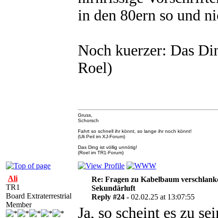
in den 80ern so und ni
Noch kuerzer: Das Din
Roel)
Gruss,
Schorsch
Fahrt so schnell ihr könnt, so lange ihr noch könnt!
(Uli Peil im XJ-Forum)
Das Ding ist völlig unnötig!
(Roel im TR1-Forum)
Ali
Re: Fragen zu Kabelbaum verschlank
TR1
Sekundärluft
Board Extraterrestrial
Reply #24 -
02.02.25 at 13:07:55
Member
Ja, so scheint es zu s