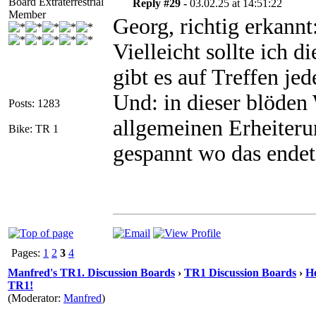
Board Extraterrestrial
Reply #29 -
03.02.25 at 14:51:22
Member
Georg, richtig erkann
Vielleicht sollte ich 
gibt es auf Treffen jed
Und: in dieser blöden
Posts: 1283
allgemeinen Erheiteru
Bike: TR 1
gespannt wo das endet
Pages:
1
2
3
4
Manfred's TR1. Discussion Boards
›
TR1 Discussion Boards
›
He
TR1!
(Moderator:
Manfred
)