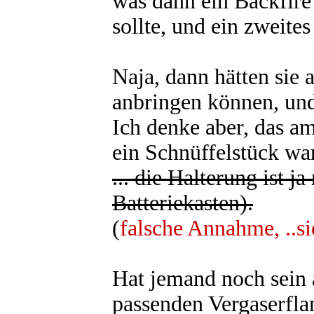
was dann ein Backfire
sollte, und ein zweite
Naja, dann hätten sie
anbringen können, und
Ich denke aber, das am
ein Schnüffelstück war
... die Halterung ist 
Batteriekasten).
(
falsche Annahme, ..s
Hat jemand noch sein 
passenden Vergaserfla