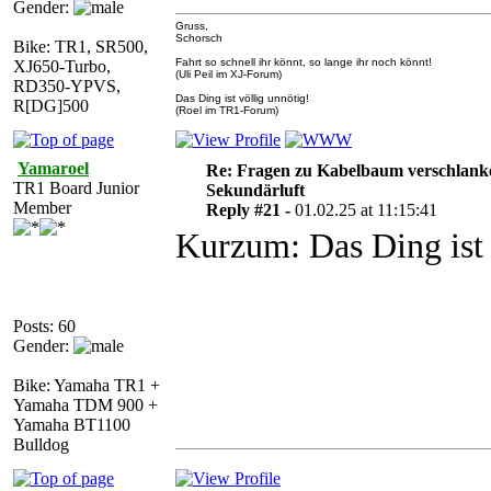
Gender:
Gruss,
Schorsch
Bike: TR1, SR500,
Fahrt so schnell ihr könnt, so lange ihr noch könnt!
XJ650-Turbo,
(Uli Peil im XJ-Forum)
RD350-YPVS,
Das Ding ist völlig unnötig!
R[DG]500
(Roel im TR1-Forum)
Yamaroel
Re: Fragen zu Kabelbaum verschlank
TR1 Board Junior
Sekundärluft
Member
Reply #21 -
01.02.25 at 11:15:41
Kurzum: Das Ding ist 
Posts: 60
Gender:
Bike: Yamaha TR1 +
Yamaha TDM 900 +
Yamaha BT1100
Bulldog