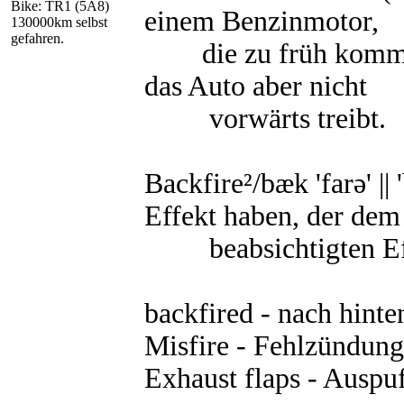
Bike: TR1 (5A8)
einem Benzinmotor,
130000km selbst
gefahren.
die zu früh kommt u
das Auto aber nicht
vorwärts treibt.
Backfire²/bæk 'farǝ' ||
Effekt haben, der dem
beabsichtigten Effek
backfired - nach hint
Misfire - Fehlzündung
Exhaust flaps - Auspu