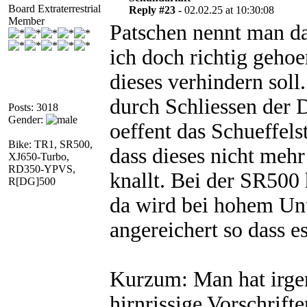
Board Extraterrestrial
Reply #23 -
02.02.25 at 10:30:08
Member
Patschen nennt man da
ich doch richtig gehoe
dieses verhindern sol
durch Schliessen der 
Posts: 3018
Gender:
oeffent das Schueffel
Bike: TR1, SR500,
dass dieses nicht mehr
XJ650-Turbo,
RD350-YPVS,
knallt. Bei der SR500
R[DG]500
da wird bei hohem Un
angereichert so dass e
Kurzum: Man hat irg
hirnrissige Vorschrift