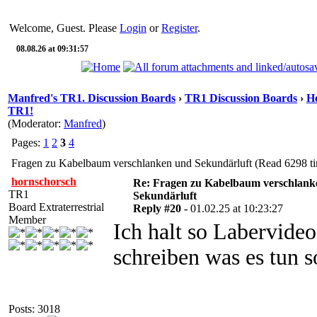
Welcome, Guest. Please
Login
or
Register
.
08.08.26 at 09:31:57
Manfred's TR1. Discussion Boards
›
TR1 Discussion Boards
›
He
TR1!
(Moderator:
Manfred
)
Pages:
1
2
3
4
Fragen zu Kabelbaum verschlanken und Sekundärluft (Read 6298 t
hornschorsch
Re: Fragen zu Kabelbaum verschlank
TR1
Sekundärluft
Board Extraterrestrial
Reply #20 -
01.02.25 at 10:23:27
Member
Ich halt so Labervideo
schreiben was es tun s
Posts: 3018