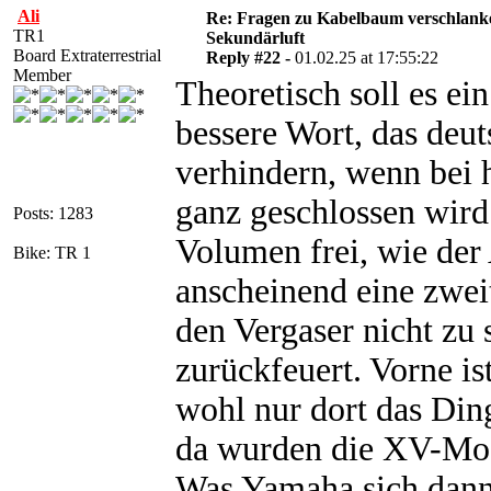
Ali
Re: Fragen zu Kabelbaum verschlank
TR1
Sekundärluft
Board Extraterrestrial
Reply #22 -
01.02.25 at 17:55:22
Member
Theoretisch soll es ei
bessere Wort, das deuts
verhindern, wenn bei 
ganz geschlossen wird
Posts: 1283
Volumen frei, wie de
Bike: TR 1
anscheinend eine zwei
den Vergaser nicht zu 
zurückfeuert. Vorne i
wohl nur dort das Din
da wurden die XV-Mode
Was Yamaha sich dann 