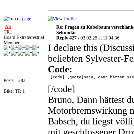
Ali
Re: Fragen zu Kabelbaum verschlank
TR1
Sekundär
Board Extraterrestrial
Reply #27 -
03.02.25 at 11:04:36
Member
I declare this (Discuss
beliebten Sylvester-F
Code:
 [code] [quote]Naja, dann hätten sie
Posts: 1283
[/code]
Bike: TR 1
Bruno, Dann hättest d
Motorbremswirkung m
Babsch, du liegst völl
mit geschlossener Dro