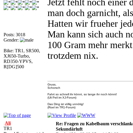
Jetzt fehlt noch einer
man doch garnicht, al
Hatten wir frueher je
Man kann sich auch no
Posts: 3018
Gender:
100 Gram mehr merkt m
Bike: TR1, SR500,
trotzdem nix.
XJ650-Turbo,
RD350-YPVS,
R[DG]500
Gruss,
Schorsch
Fahrt so schnell ihr könnt, so lange ihr noch könnt!
(Uli Peil im XJ-Forum)
Das Ding ist völlig unnötig!
(Roel im TR1-Forum)
Ali
Re: Fragen zu Kabelbaum verschlank
TR1
Sekundärluft