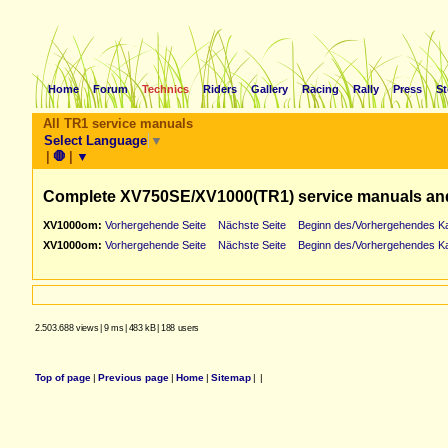
Home
Forum
Technics
Riders
Gallery
Racing
Rally
Press
St
All TR1 service manuals
Select Language
▼
|
🛑
|
▼
Complete XV750SE/XV1000(TR1) service manuals an
XV1000om:
Vorhergehende Seite
Nächste Seite
Beginn des/Vorhergehendes Ka
XV1000om:
Vorhergehende Seite
Nächste Seite
Beginn des/Vorhergehendes Ka
2.503.688 views
|
9 ms
|
483 kB
|
188 users
Top of page
|
Previous page
|
Home
|
Sitemap
|
|