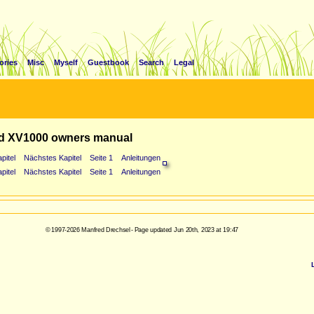
ories
Misc
Myself
Guestbook
Search
Legal
d XV1000 owners manual
pitel
Nächstes Kapitel
Seite 1
Anleitungen
pitel
Nächstes Kapitel
Seite 1
Anleitungen
© 1997-2026 Manfred Drechsel - Page updated Jun 20th, 2023 at 19:47