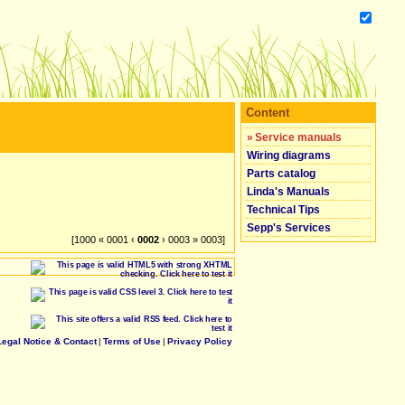
Content
»
Service manuals
Wiring diagrams
Parts catalog
Linda's Manuals
Technical Tips
Sepp's Services
[1000 « 0001 ‹
0002
› 0003 » 0003]
Legal Notice & Contact
|
Terms of Use
|
Privacy Policy