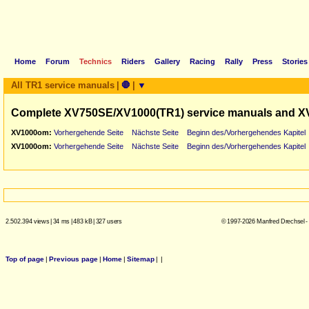
Home
Forum
Technics
Riders
Gallery
Racing
Rally
Press
Stories
All TR1 service manuals
|
🛑
|
▼
Complete XV750SE/XV1000(TR1) service manuals and X
XV1000om:
Vorhergehende Seite
Nächste Seite
Beginn des/Vorhergehendes Kapitel
XV1000om:
Vorhergehende Seite
Nächste Seite
Beginn des/Vorhergehendes Kapitel
2.502.394 views
|
34 ms
|
483 kB
|
327 users
© 1997-2026 Manfred Drechsel -
Top of page
|
Previous page
|
Home
|
Sitemap
|
|