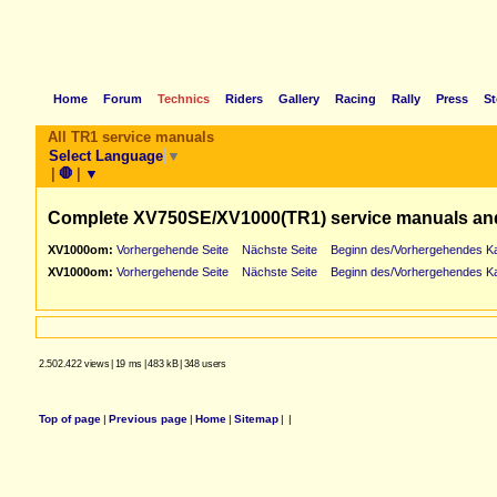
Home
Forum
Technics
Riders
Gallery
Racing
Rally
Press
St
All TR1 service manuals
Select Language
▼
|
🛑
|
▼
Complete XV750SE/XV1000(TR1) service manuals an
XV1000om:
Vorhergehende Seite
Nächste Seite
Beginn des/Vorhergehendes Ka
XV1000om:
Vorhergehende Seite
Nächste Seite
Beginn des/Vorhergehendes Ka
2.502.422 views
|
19 ms
|
483 kB
|
348 users
Top of page
|
Previous page
|
Home
|
Sitemap
|
|