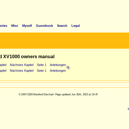
ories
Misc
Myself
Guestbook
Search
Legal
d XV1000 owners manual
pitel
Nächstes Kapitel
Seite 1
Anleitungen
pitel
Nächstes Kapitel
Seite 1
Anleitungen
© 1997-2026 Manfred Drechsel - Page updated Jun 20th, 2023 at 19:47