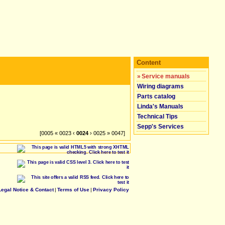
Content
»
Service manuals
Wiring diagrams
Parts catalog
Linda's Manuals
Technical Tips
Sepp's Services
[0005 « 0023 ‹
0024
› 0025 » 0047]
Legal Notice & Contact
|
Terms of Use
|
Privacy Policy