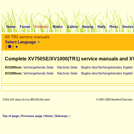
Home
Forum
Technics
Riders
Gallery
Racing
Rally
Press
Stories
All TR1 service manuals
Select Language
▼
|
🛑
|
▼
Complete XV750SE/XV1000(TR1) service manuals and X
XV1000om:
Vorhergehende Seite
Nächste Seite
Beginn des/Vorhergehendes Kapitel
XV1000om:
Vorhergehende Seite
Nächste Seite
Beginn des/Vorhergehendes Kapitel
2.504.224 views
|
6 ms
|
483 kB
|
84 users
© 1997-2026 Manfred Drechsel -
Top of page
|
Previous page
|
Home
|
Sitemap
|
|