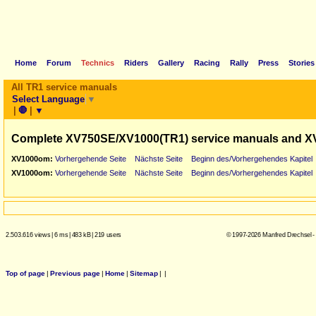
Home
Forum
Technics
Riders
Gallery
Racing
Rally
Press
Stories
All TR1 service manuals
Select Language
▼
|
🛑
|
▼
Complete XV750SE/XV1000(TR1) service manuals and X
XV1000om:
Vorhergehende Seite
Nächste Seite
Beginn des/Vorhergehendes Kapitel
XV1000om:
Vorhergehende Seite
Nächste Seite
Beginn des/Vorhergehendes Kapitel
2.503.616 views
|
6 ms
|
483 kB
|
219 users
© 1997-2026 Manfred Drechsel -
Top of page
|
Previous page
|
Home
|
Sitemap
|
|