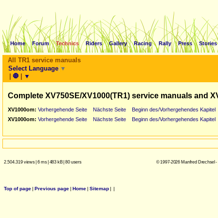
Home
Forum
Technics
Riders
Gallery
Racing
Rally
Press
Stories
All TR1 service manuals
Select Language
▼
|
🛑
|
▼
Complete XV750SE/XV1000(TR1) service manuals and X
XV1000om:
Vorhergehende Seite
Nächste Seite
Beginn des/Vorhergehendes Kapitel
XV1000om:
Vorhergehende Seite
Nächste Seite
Beginn des/Vorhergehendes Kapitel
2.504.319 views
|
6 ms
|
483 kB
|
80 users
© 1997-2026 Manfred Drechsel -
Top of page
|
Previous page
|
Home
|
Sitemap
|
|