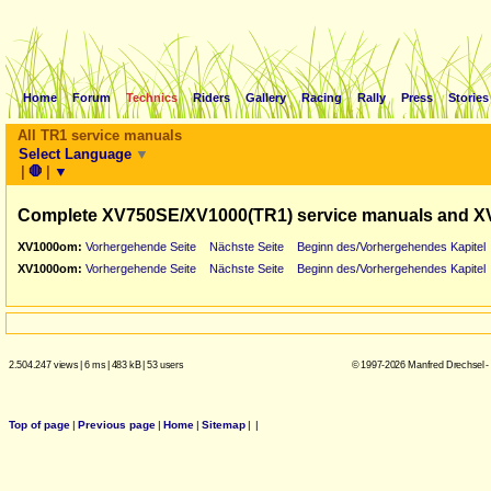
Home
Forum
Technics
Riders
Gallery
Racing
Rally
Press
Stories
All TR1 service manuals
Select Language
▼
|
🛑
|
▼
Complete XV750SE/XV1000(TR1) service manuals and X
XV1000om:
Vorhergehende Seite
Nächste Seite
Beginn des/Vorhergehendes Kapitel
XV1000om:
Vorhergehende Seite
Nächste Seite
Beginn des/Vorhergehendes Kapitel
2.504.247 views
|
6 ms
|
483 kB
|
53 users
© 1997-2026 Manfred Drechsel -
Top of page
|
Previous page
|
Home
|
Sitemap
|
|