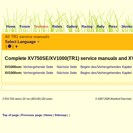
Home
Forum
Technics
Riders
Gallery
Racing
Rally
Press
Stories
All TR1 service manuals
Select Language
▼
|
🛑
|
▼
Complete XV750SE/XV1000(TR1) service manuals and X
XV1000om:
Vorhergehende Seite
Nächste Seite
Beginn des/Vorhergehendes Kapitel
XV1000om:
Vorhergehende Seite
Nächste Seite
Beginn des/Vorhergehendes Kapitel
2.503.704 views
|
10 ms
|
483 kB
|
130 users
© 1997-2026 Manfred Drechsel -
Top of page
|
Previous page
|
Home
|
Sitemap
|
|