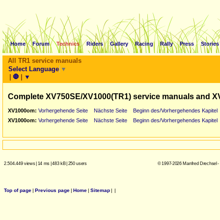
Home
Forum
Technics
Riders
Gallery
Racing
Rally
Press
Stories
All TR1 service manuals
Select Language
▼
|
🛑
|
▼
Complete XV750SE/XV1000(TR1) service manuals and X
XV1000om:
Vorhergehende Seite
Nächste Seite
Beginn des/Vorhergehendes Kapitel
XV1000om:
Vorhergehende Seite
Nächste Seite
Beginn des/Vorhergehendes Kapitel
2.504.449 views
|
14 ms
|
483 kB
|
250 users
© 1997-2026 Manfred Drechsel -
Top of page
|
Previous page
|
Home
|
Sitemap
|
|