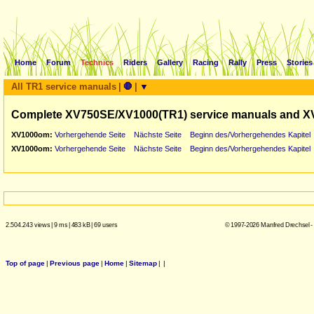
Home
Forum
Technics
Riders
Gallery
Racing
Rally
Press
Stories
All TR1 service manuals
|
🛑
|
▼
Complete XV750SE/XV1000(TR1) service manuals and X
XV1000om:
Vorhergehende Seite
Nächste Seite
Beginn des/Vorhergehendes Kapitel
XV1000om:
Vorhergehende Seite
Nächste Seite
Beginn des/Vorhergehendes Kapitel
2.504.243 views
|
9 ms
|
483 kB
|
69 users
© 1997-2026 Manfred Drechsel -
Top of page
|
Previous page
|
Home
|
Sitemap
|
|