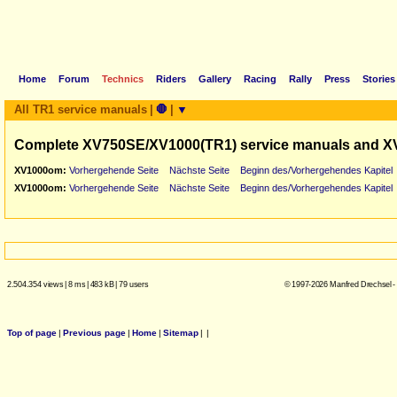
Home
Forum
Technics
Riders
Gallery
Racing
Rally
Press
Stories
All TR1 service manuals
|
🛑
|
▼
Complete XV750SE/XV1000(TR1) service manuals and X
XV1000om:
Vorhergehende Seite
Nächste Seite
Beginn des/Vorhergehendes Kapitel
XV1000om:
Vorhergehende Seite
Nächste Seite
Beginn des/Vorhergehendes Kapitel
2.504.354 views
|
8 ms
|
483 kB
|
79 users
© 1997-2026 Manfred Drechsel -
Top of page
|
Previous page
|
Home
|
Sitemap
|
|