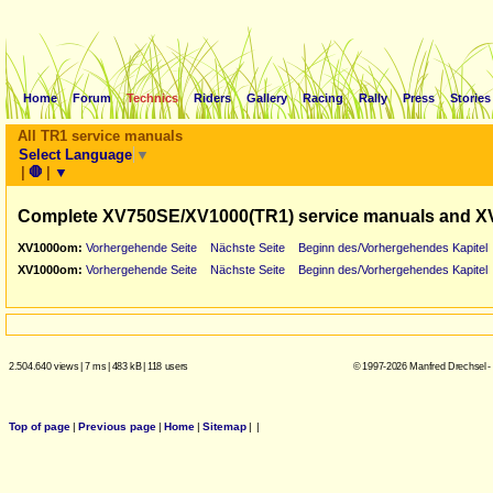
Home
Forum
Technics
Riders
Gallery
Racing
Rally
Press
Stories
All TR1 service manuals
Select Language
▼
|
🛑
|
▼
Complete XV750SE/XV1000(TR1) service manuals and X
XV1000om:
Vorhergehende Seite
Nächste Seite
Beginn des/Vorhergehendes Kapitel
XV1000om:
Vorhergehende Seite
Nächste Seite
Beginn des/Vorhergehendes Kapitel
2.504.640 views
|
7 ms
|
483 kB
|
118 users
© 1997-2026 Manfred Drechsel -
Top of page
|
Previous page
|
Home
|
Sitemap
|
|