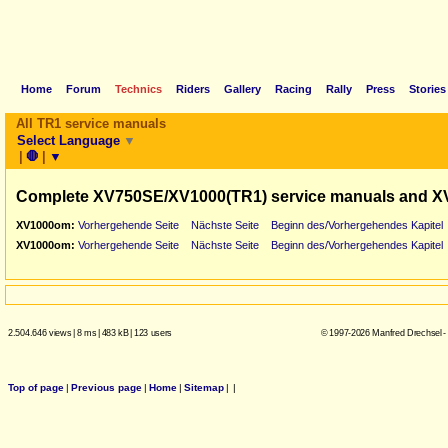
Home
Forum
Technics
Riders
Gallery
Racing
Rally
Press
Stories
All TR1 service manuals
Select Language
▼
|
🛑
|
▼
Complete XV750SE/XV1000(TR1) service manuals and X
XV1000om:
Vorhergehende Seite
Nächste Seite
Beginn des/Vorhergehendes Kapitel
XV1000om:
Vorhergehende Seite
Nächste Seite
Beginn des/Vorhergehendes Kapitel
2.504.646 views
|
8 ms
|
483 kB
|
123 users
© 1997-2026 Manfred Drechsel -
Top of page
|
Previous page
|
Home
|
Sitemap
|
|