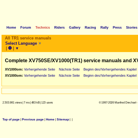
Home
Forum
Technics
Riders
Gallery
Racing
Rally
Press
Stories
All TR1 service manuals
Select Language
▼
|
🛑
|
▼
Complete XV750SE/XV1000(TR1) service manuals and X
XV1000om:
Vorhergehende Seite
Nächste Seite
Beginn des/Vorhergehendes Kapitel
XV1000om:
Vorhergehende Seite
Nächste Seite
Beginn des/Vorhergehendes Kapitel
2.503.981 views
|
7 ms
|
483 kB
|
123 users
© 1997-2026 Manfred Drechsel -
Top of page
|
Previous page
|
Home
|
Sitemap
|
|