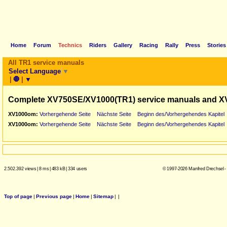
Home
Forum
Technics
Riders
Gallery
Racing
Rally
Press
Stories
All TR1 service manuals
Select Language
▼
|
🛑
|
▼
Complete XV750SE/XV1000(TR1) service manuals and X
XV1000om:
Vorhergehende Seite
Nächste Seite
Beginn des/Vorhergehendes Kapitel
XV1000om:
Vorhergehende Seite
Nächste Seite
Beginn des/Vorhergehendes Kapitel
2.502.392 views
|
8 ms
|
483 kB
|
334 users
© 1997-2026 Manfred Drechsel -
Top of page
|
Previous page
|
Home
|
Sitemap
|
|