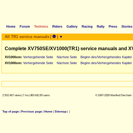
Home
Forum
Technics
Riders
Gallery
Racing
Rally
Press
Stories
All TR1 service manuals
|
🛑
|
▼
Complete XV750SE/XV1000(TR1) service manuals and X
XV1000om:
Vorhergehende Seite
Nächste Seite
Beginn des/Vorhergehendes Kapitel
XV1000om:
Vorhergehende Seite
Nächste Seite
Beginn des/Vorhergehendes Kapitel
2.502.467 views
|
7 ms
|
483 kB
|
95 users
© 1997-2026 Manfred Drechsel -
Top of page
|
Previous page
|
Home
|
Sitemap
|
|