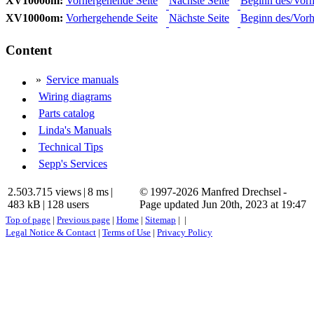
XV1000om:
Vorhergehende Seite
Nächste Seite
Beginn des/Vorh
XV1000om:
Vorhergehende Seite
Nächste Seite
Beginn des/Vorh
Content
»
Service manuals
Wiring diagrams
Parts catalog
Linda's Manuals
Technical Tips
Sepp's Services
2.503.715 views
|
8 ms
|
© 1997-2026 Manfred Drechsel -
483 kB
|
128 users
Page updated Jun 20th, 2023 at 19:47
Top of page
|
Previous page
|
Home
|
Sitemap
|
|
Legal Notice & Contact
|
Terms of Use
|
Privacy Policy