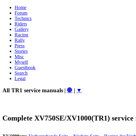
Home
Forum
Technics
Riders
Gallery
Racing
Rally
Press
Stories
Misc
Myself
Guestbook
Search
Legal
All TR1 service manuals
|
🛑
|
▼
Complete XV750SE/XV1000(TR1) service 