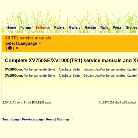
Home
Forum
Technics
Riders
Gallery
Racing
Rally
Press
Stories
All TR1 service manuals
Select Language
▼
|
🛑
|
▼
Complete XV750SE/XV1000(TR1) service manuals and X
XV1000om:
Vorhergehende Seite
Nächste Seite
Beginn des/Vorhergehendes Kapitel
XV1000om:
Vorhergehende Seite
Nächste Seite
Beginn des/Vorhergehendes Kapitel
2.504.317 views
|
7 ms
|
483 kB
|
83 users
© 1997-2026 Manfred Drechsel -
Top of page
|
Previous page
|
Home
|
Sitemap
|
|