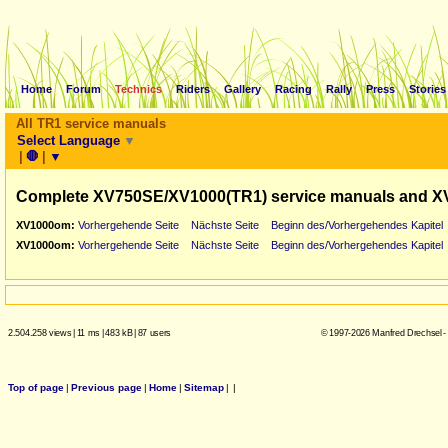
Home
Forum
Technics
Riders
Gallery
Racing
Rally
Press
Stories
All TR1 service manuals
Select Language
▼
|
🛑
|
▼
Complete XV750SE/XV1000(TR1) service manuals and X
XV1000om:
Vorhergehende Seite
Nächste Seite
Beginn des/Vorhergehendes Kapitel
XV1000om:
Vorhergehende Seite
Nächste Seite
Beginn des/Vorhergehendes Kapitel
2.504.258 views
|
11 ms
|
483 kB
|
87 users
© 1997-2026 Manfred Drechsel -
Top of page
|
Previous page
|
Home
|
Sitemap
|
|