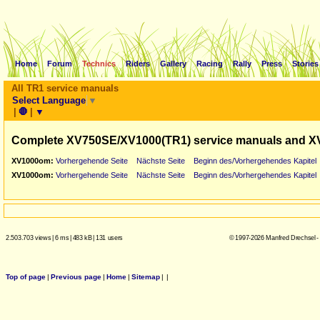
Home
Forum
Technics
Riders
Gallery
Racing
Rally
Press
Stories
All TR1 service manuals
Select Language
▼
|
🛑
|
▼
Complete XV750SE/XV1000(TR1) service manuals and X
XV1000om:
Vorhergehende Seite
Nächste Seite
Beginn des/Vorhergehendes Kapitel
XV1000om:
Vorhergehende Seite
Nächste Seite
Beginn des/Vorhergehendes Kapitel
2.503.703 views
|
6 ms
|
483 kB
|
131 users
© 1997-2026 Manfred Drechsel -
Top of page
|
Previous page
|
Home
|
Sitemap
|
|