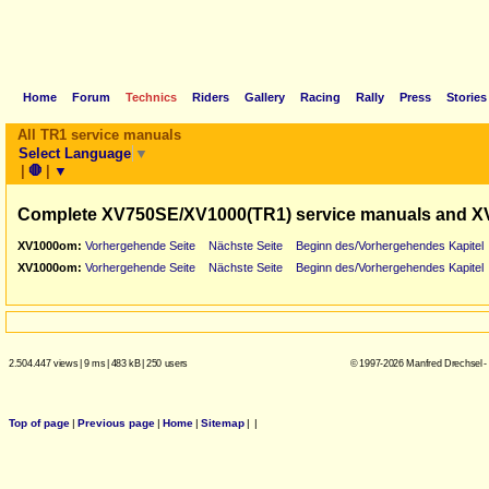
Home
Forum
Technics
Riders
Gallery
Racing
Rally
Press
Stories
All TR1 service manuals
Select Language
▼
|
🛑
|
▼
Complete XV750SE/XV1000(TR1) service manuals and X
XV1000om:
Vorhergehende Seite
Nächste Seite
Beginn des/Vorhergehendes Kapitel
XV1000om:
Vorhergehende Seite
Nächste Seite
Beginn des/Vorhergehendes Kapitel
2.504.447 views
|
9 ms
|
483 kB
|
250 users
© 1997-2026 Manfred Drechsel -
Top of page
|
Previous page
|
Home
|
Sitemap
|
|