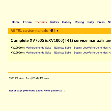
Home
Forum
Technics
Riders
Gallery
Racing
Rally
Press
St
All TR1 service manuals
|
🛑
|
▼
Complete XV750SE/XV1000(TR1) service manuals an
XV1000om:
Vorhergehende Seite
Nächste Seite
Beginn des/Vorhergehendes Ka
XV1000om:
Vorhergehende Seite
Nächste Seite
Beginn des/Vorhergehendes Ka
2.503.982 views
|
7 ms
|
483 kB
|
130 users
Top of page
|
Previous page
|
Home
|
Sitemap
|
|