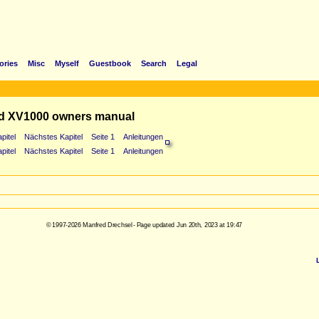
ories
Misc
Myself
Guestbook
Search
Legal
d XV1000 owners manual
pitel
Nächstes Kapitel
Seite 1
Anleitungen
pitel
Nächstes Kapitel
Seite 1
Anleitungen
© 1997-2026 Manfred Drechsel - Page updated Jun 20th, 2023 at 19:47