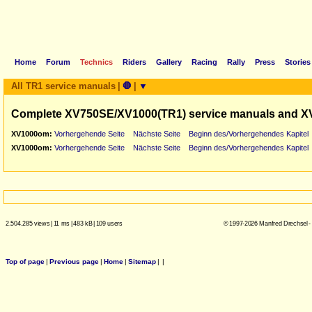
Home
Forum
Technics
Riders
Gallery
Racing
Rally
Press
Stories
All TR1 service manuals
|
🛑
|
▼
Complete XV750SE/XV1000(TR1) service manuals and X
XV1000om:
Vorhergehende Seite
Nächste Seite
Beginn des/Vorhergehendes Kapitel
XV1000om:
Vorhergehende Seite
Nächste Seite
Beginn des/Vorhergehendes Kapitel
2.504.285 views
|
11 ms
|
483 kB
|
109 users
© 1997-2026 Manfred Drechsel -
Top of page
|
Previous page
|
Home
|
Sitemap
|
|