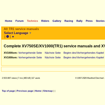
Home
Forum
Technics
Riders
Gallery
Racing
Rally
Press
Stories
All TR1 service manuals
Select Language
▼
|
🛑
|
▼
Complete XV750SE/XV1000(TR1) service manuals and X
XV1000om:
Vorhergehende Seite
Nächste Seite
Beginn des/Vorhergehendes Kapitel
XV1000om:
Vorhergehende Seite
Nächste Seite
Beginn des/Vorhergehendes Kapitel
2.503.987 views
|
7 ms
|
483 kB
|
117 users
© 1997-2026 Manfred Drechsel -
Top of page
|
Previous page
|
Home
|
Sitemap
|
|