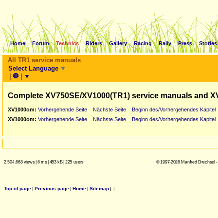
Home
Forum
Technics
Riders
Gallery
Racing
Rally
Press
Stories
All TR1 service manuals
Select Language
▼
|
🛑
|
▼
Complete XV750SE/XV1000(TR1) service manuals and X
XV1000om:
Vorhergehende Seite
Nächste Seite
Beginn des/Vorhergehendes Kapitel
XV1000om:
Vorhergehende Seite
Nächste Seite
Beginn des/Vorhergehendes Kapitel
2.504.668 views
|
6 ms
|
483 kB
|
228 users
© 1997-2026 Manfred Drechsel -
Top of page
|
Previous page
|
Home
|
Sitemap
|
|