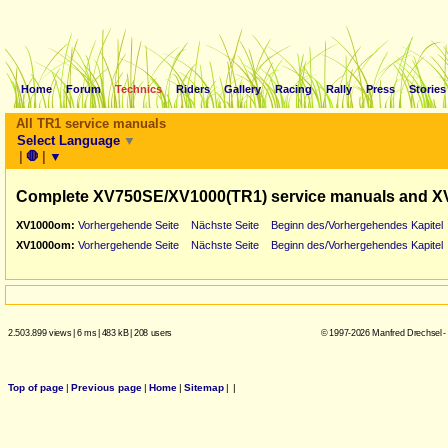
Home
Forum
Technics
Riders
Gallery
Racing
Rally
Press
Stories
All TR1 service manuals
Select Language
▼
|
🛑
|
▼
Complete XV750SE/XV1000(TR1) service manuals and X
XV1000om:
Vorhergehende Seite
Nächste Seite
Beginn des/Vorhergehendes Kapitel
XV1000om:
Vorhergehende Seite
Nächste Seite
Beginn des/Vorhergehendes Kapitel
2.503.899 views
|
6 ms
|
483 kB
|
208 users
© 1997-2026 Manfred Drechsel -
Top of page
|
Previous page
|
Home
|
Sitemap
|
|