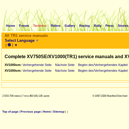
Home
Forum
Technics
Riders
Gallery
Racing
Rally
Press
Stories
All TR1 service manuals
Select Language
▼
|
🛑
|
▼
Complete XV750SE/XV1000(TR1) service manuals and X
XV1000om:
Vorhergehende Seite
Nächste Seite
Beginn des/Vorhergehendes Kapitel
XV1000om:
Vorhergehende Seite
Nächste Seite
Beginn des/Vorhergehendes Kapitel
2.503.708 views
|
7 ms
|
483 kB
|
145 users
© 1997-2026 Manfred Drechsel -
Top of page
|
Previous page
|
Home
|
Sitemap
|
|