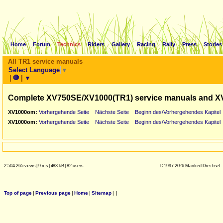
Home
Forum
Technics
Riders
Gallery
Racing
Rally
Press
Stories
All TR1 service manuals
Select Language
▼
|
🛑
|
▼
Complete XV750SE/XV1000(TR1) service manuals and X
XV1000om:
Vorhergehende Seite
Nächste Seite
Beginn des/Vorhergehendes Kapitel
XV1000om:
Vorhergehende Seite
Nächste Seite
Beginn des/Vorhergehendes Kapitel
2.504.265 views
|
9 ms
|
483 kB
|
82 users
© 1997-2026 Manfred Drechsel -
Top of page
|
Previous page
|
Home
|
Sitemap
|
|