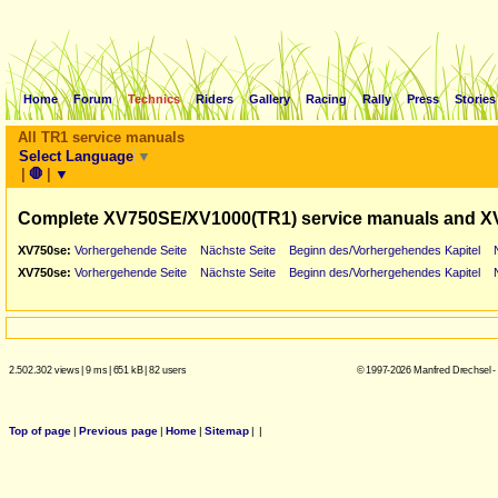
Home
Forum
Technics
Riders
Gallery
Racing
Rally
Press
Stories
All TR1 service manuals
Select Language
▼
|
🛑
|
▼
Complete XV750SE/XV1000(TR1) service manuals and X
XV750se:
Vorhergehende Seite
Nächste Seite
Beginn des/Vorhergehendes Kapitel
XV750se:
Vorhergehende Seite
Nächste Seite
Beginn des/Vorhergehendes Kapitel
2.502.302 views
|
9 ms
|
651 kB
|
82 users
© 1997-2026 Manfred Drechsel -
Top of page
|
Previous page
|
Home
|
Sitemap
|
|