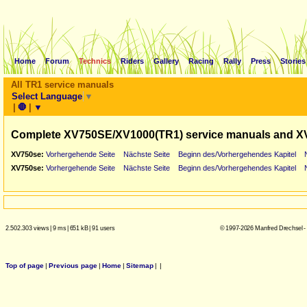
Home
Forum
Technics
Riders
Gallery
Racing
Rally
Press
Stories
All TR1 service manuals
Select Language
▼
|
🛑
|
▼
Complete XV750SE/XV1000(TR1) service manuals and X
XV750se:
Vorhergehende Seite
Nächste Seite
Beginn des/Vorhergehendes Kapitel
XV750se:
Vorhergehende Seite
Nächste Seite
Beginn des/Vorhergehendes Kapitel
2.502.303 views
|
9 ms
|
651 kB
|
91 users
© 1997-2026 Manfred Drechsel -
Top of page
|
Previous page
|
Home
|
Sitemap
|
|