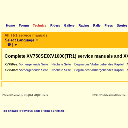
Home
Forum
Technics
Riders
Gallery
Racing
Rally
Press
Stories
All TR1 service manuals
Select Language
▼
|
🛑
|
▼
Complete XV750SE/XV1000(TR1) service manuals and X
XV750se:
Vorhergehende Seite
Nächste Seite
Beginn des/Vorhergehendes Kapitel
XV750se:
Vorhergehende Seite
Nächste Seite
Beginn des/Vorhergehendes Kapitel
2.504.315 views
|
7 ms
|
651 kB
|
88 users
© 1997-2026 Manfred Drechsel -
Top of page
|
Previous page
|
Home
|
Sitemap
|
|