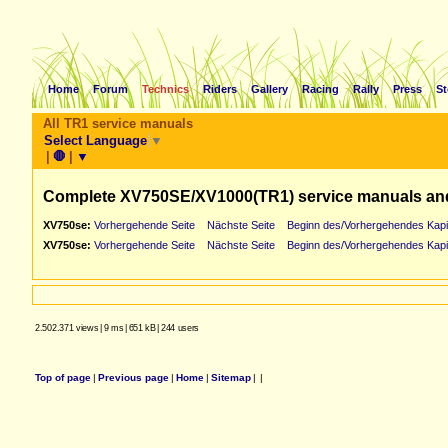
Home
Forum
Technics
Riders
Gallery
Racing
Rally
Press
St
All TR1 service manuals
Select Language
▼
|
🛑
|
▼
Complete XV750SE/XV1000(TR1) service manuals an
XV750se:
Vorhergehende Seite
Nächste Seite
Beginn des/Vorhergehendes Kapi
XV750se:
Vorhergehende Seite
Nächste Seite
Beginn des/Vorhergehendes Kapi
2.502.371 views
|
9 ms
|
651 kB
|
244 users
Top of page
|
Previous page
|
Home
|
Sitemap
|
|