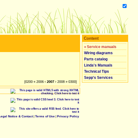
Content
»
Service manuals
Wiring diagrams
Parts catalog
Linda's Manuals
Technical Tips
Sepp's Services
[0200 « 2006 ‹
2007
› 2008 » 0300]
Legal Notice & Contact
|
Terms of Use
|
Privacy Policy