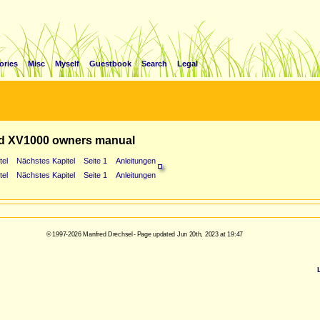
ories
Misc
Myself
Guestbook
Search
Legal
d XV1000 owners manual
tel
Nächstes Kapitel
Seite 1
Anleitungen
tel
Nächstes Kapitel
Seite 1
Anleitungen
© 1997-2026 Manfred Drechsel - Page updated Jun 20th, 2023 at 19:47