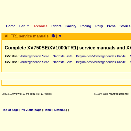
Home
Forum
Technics
Riders
Gallery
Racing
Rally
Press
Stories
All TR1 service manuals
|
🛑
|
▼
Complete XV750SE/XV1000(TR1) service manuals and X
XV750se:
Vorhergehende Seite
Nächste Seite
Beginn des/Vorhergehendes Kapitel
XV750se:
Vorhergehende Seite
Nächste Seite
Beginn des/Vorhergehendes Kapitel
2.504.190 views
|
10 ms
|
651 kB
|
107 users
© 1997-2026 Manfred Drechsel -
Top of page
|
Previous page
|
Home
|
Sitemap
|
|